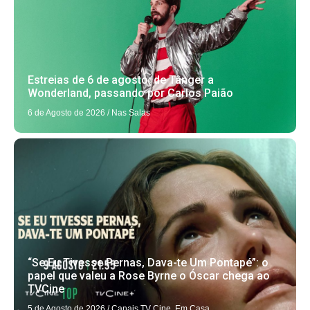
Estreias de 6 de agosto: de Tânger a
Wonderland, passando por Carlos Paião
6 de Agosto de 2026
/
Nas Salas
“Se Eu Tivesse Pernas, Dava-te Um Pontapé”: o
papel que valeu a Rose Byrne o Óscar chega ao
TVCine
5 de Agosto de 2026
/
Canais TV Cine
,
Em Casa