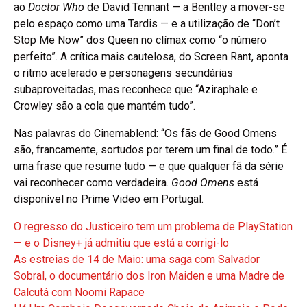
ao
Doctor Who
de David Tennant — a Bentley a mover-se
pelo espaço como uma Tardis — e a utilização de “Don’t
Stop Me Now” dos Queen no clímax como “o número
perfeito”. A crítica mais cautelosa, do Screen Rant, aponta
o ritmo acelerado e personagens secundárias
subaproveitadas, mas reconhece que “Aziraphale e
Crowley são a cola que mantém tudo”.
Nas palavras do Cinemablend: “Os fãs de Good Omens
são, francamente, sortudos por terem um final de todo.” É
uma frase que resume tudo — e que qualquer fã da série
vai reconhecer como verdadeira.
Good Omens
está
disponível no Prime Video em Portugal.
O regresso do Justiceiro tem um problema de PlayStation
— e o Disney+ já admitiu que está a corrigi-lo
As estreias de 14 de Maio: uma saga com Salvador
Sobral, o documentário dos Iron Maiden e uma Madre de
Calcutá com Noomi Rapace