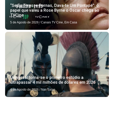
“Se Eu Tivesse Pernas, Dava-te Um Pontapé”: o
papel que valeu a Rose Byrne o Óscar chega ao
TVCine
5 de Agosto de 2026
/
Canais TV Cine
,
Em Casa
Universal torna-se o primeiro estúdio a
ultrapassar 4 mil milhões de dólares em 2026
4 de Agosto de 2026
/
Nas Salas