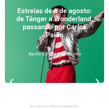
Estreias de 6 de agosto:
de Tânger a Wonderland,
passando por Carlos
Paião
Agosto 6, 2026
/
Miguel Costa
Os nossos Patrocinadores