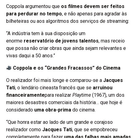
Coppola argumentou que
os filmes devem ser feitos
para perdurar no tempo
, e não apenas para agradar às
bilheteiras ou aos algoritmos dos serviços de streaming:
“A indústria tem à sua disposição um
enorme
reservatório de jovens talentos
, mas receio
que possa não criar obras que ainda sejam relevantes e
vivas daqui a 50 anos.”
Coppola e os “Grandes Fracassos” do Cinema
O realizador foi mais longe e comparou-se a
Jacques
Tati
, o lendário cineasta francês que se
arruinou
financeiramente
para realizar
Playtime
(1967), um dos
maiores desastres comerciais da história… que hoje é
considerado
uma obra-prima
do cinema.
“Que honra estar ao lado de um grande e corajoso
realizador como
Jacques Tati
, que se empobreceu
completamente para fazer
uma das falhas mais amadas