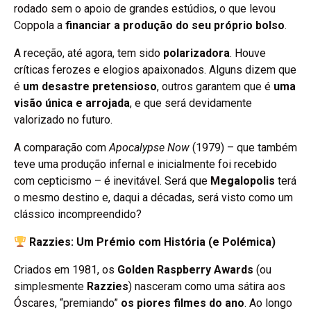
rodado sem o apoio de grandes estúdios, o que levou
Coppola a
financiar a produção do seu próprio bolso
.
A receção, até agora, tem sido
polarizadora
. Houve
críticas ferozes e elogios apaixonados. Alguns dizem que
é
um desastre pretensioso
, outros garantem que é
uma
visão única e arrojada
, e que será devidamente
valorizado no futuro.
A comparação com
Apocalypse Now
(1979) – que também
teve uma produção infernal e inicialmente foi recebido
com cepticismo – é inevitável. Será que
Megalopolis
terá
o mesmo destino e, daqui a décadas, será visto como um
clássico incompreendido?
Razzies: Um Prémio com História (e Polémica)
Criados em 1981, os
Golden Raspberry Awards
(ou
simplesmente
Razzies
) nasceram como uma sátira aos
Óscares, “premiando”
os piores filmes do ano
. Ao longo