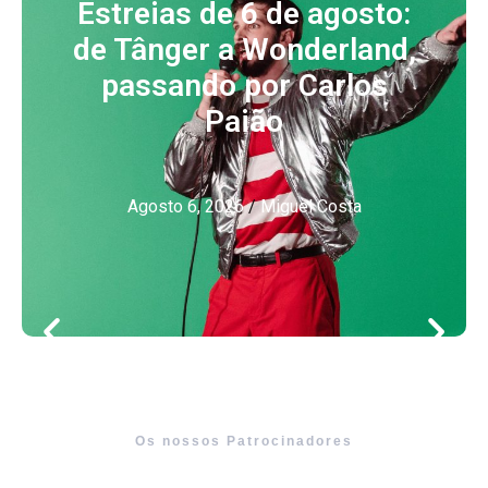
Estreias de 6 de agosto:
de Tânger a Wonderland,
passando por Carlos
Paião
Agosto 6, 2026
/
Miguel Costa
Os nossos Patrocinadores