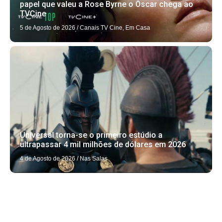
papel que valeu a Rose Byrne o Óscar chega ao
TVCine
5 de Agosto de 2026
/
Canais TV Cine
,
Em Casa
Universal torna-se o primeiro estúdio a
ultrapassar 4 mil milhões de dólares em 2026
4 de Agosto de 2026
/
Nas Salas