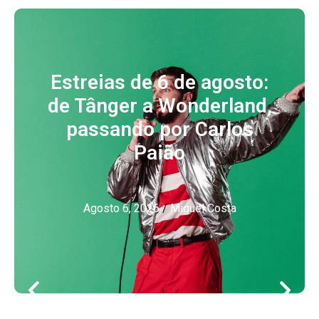
Estreias de 6 de agosto:
de Tânger a Wonderland,
passando por Carlos
Paião
Agosto 6, 2026
/
Miguel Costa