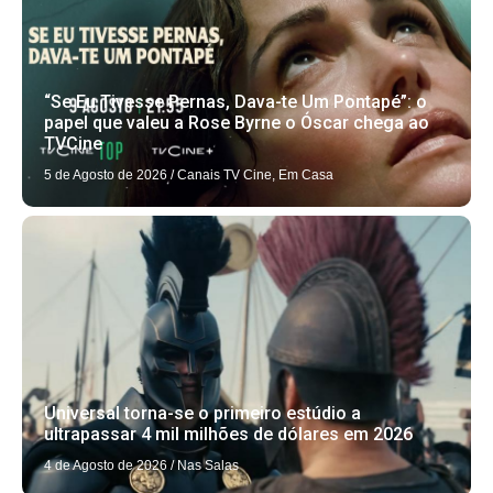
“Se Eu Tivesse Pernas, Dava-te Um Pontapé”: o
papel que valeu a Rose Byrne o Óscar chega ao
TVCine
5 de Agosto de 2026
/
Canais TV Cine
,
Em Casa
Universal torna-se o primeiro estúdio a
ultrapassar 4 mil milhões de dólares em 2026
4 de Agosto de 2026
/
Nas Salas