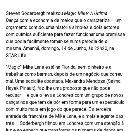
Steven Soderbergh realizou
Magic Mike: A Última
Dança
com a economia de meios que o caracteriza — um
orçamento contido, uma história simples e dois actores
com química suficiente para fazer funcionar uma premissa
que podia facilmente tornar-se numa paródia de si
mesma. Amanhã, domingo, 14 de Junho, às 22h20, na
STAR Life.
“Magic” Mike Lane está na Florida, sem dinheiro e a
trabalhar como barman, depois de um negócio que correu
mal. Uma socialite abastada, Maxandra Mendoza (Salma
Hayek Pinault), faz-lhe uma proposta que não pode
recusar — e que o leva a Londres com um grupo de novos
dançarinos que tem de pôr em forma para um espectáculo
com muito mais em jogo do que parece. É a terceira
entrada da franchise de Mike Lane, e a mais elegante das
três — Soderbergh filmou em Londres com uma atenção à
luz e ao espaço que transforma os números de dança em