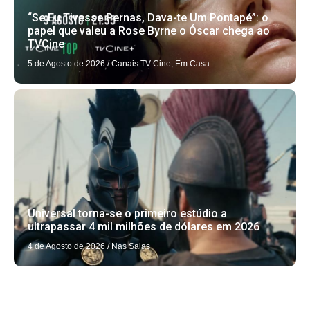
“Se Eu Tivesse Pernas, Dava-te Um Pontapé”: o
papel que valeu a Rose Byrne o Óscar chega ao
TVCine
5 de Agosto de 2026
/
Canais TV Cine
,
Em Casa
Universal torna-se o primeiro estúdio a
ultrapassar 4 mil milhões de dólares em 2026
4 de Agosto de 2026
/
Nas Salas