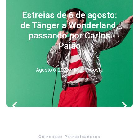
Estreias de 6 de agosto:
de Tânger a Wonderland,
passando por Carlos
Paião
Agosto 6, 2026
/
Miguel Costa
Os nossos Patrocinadores