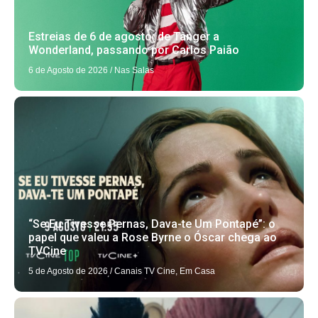
Estreias de 6 de agosto: de Tânger a
Wonderland, passando por Carlos Paião
6 de Agosto de 2026
/
Nas Salas
“Se Eu Tivesse Pernas, Dava-te Um Pontapé”: o
papel que valeu a Rose Byrne o Óscar chega ao
TVCine
5 de Agosto de 2026
/
Canais TV Cine
,
Em Casa