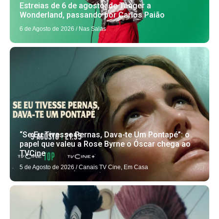
Estreias de 6 de agosto: de Tânger a
Wonderland, passando por Carlos Paião
6 de Agosto de 2026
/
Nas Salas
“Se Eu Tivesse Pernas, Dava-te Um Pontapé”: o
papel que valeu a Rose Byrne o Óscar chega ao
TVCine
5 de Agosto de 2026
/
Canais TV Cine
,
Em Casa