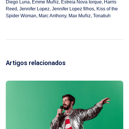
Diego Luna
,
Emme Muñiz
,
Estreia Nova Iorque
,
Harris
Reed
,
Jennifer Lopez
,
Jennifer Lopez filhos
,
Kiss of the
Spider Woman
,
Marc Anthony
,
Max Muñiz
,
Tonatiuh
Artigos relacionados