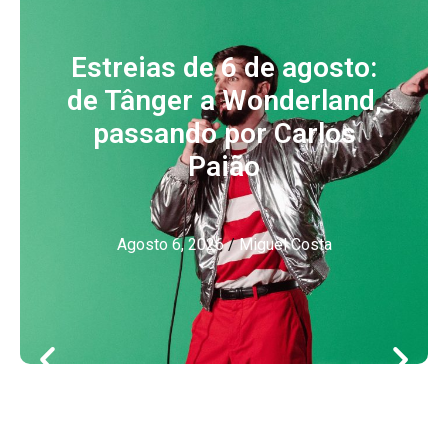
Estreias de 6 de agosto:
de Tânger a Wonderland,
passando por Carlos
Paião
Agosto 6, 2026
/
Miguel Costa