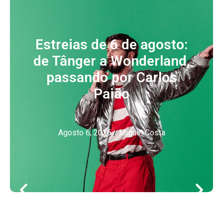
Estreias de 6 de agosto:
de Tânger a Wonderland,
passando por Carlos
Paião
Agosto 6, 2026
/
Miguel Costa