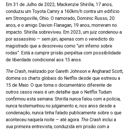
Em 31 de Julho de 2022, Mackenzie Shirilla, 17 anos,
conduziu um Toyota Camry a 160km/h contra um edifício
em Strongsville, Ohio. O namorado, Dominic Russo, 20
anos, e o amigo Davion Flanagan, 19 anos, morreram no
impacto. Shirilla sobreviveu. Em 2023, um juiz condenou-a
por assassínio — sem júri, apenas com o veredicto do
magistrado que a descreveu como “um inferno sobre
rodas”. Está a cumprir prisão perpétua com possibilidade
de liberdade condicional aos 15 anos.
The Crash
, realizado por Gareth Johnson e Angharad Scott,
domina os charts globais do Netflix desde que estreou a
15 de Maio. O que torna o documentário diferente de
outros casos reais é um detalhe que o Netflix Tudum
confirmou esta semana: Shirilla nunca falou com a polícia,
nunca testemunhou no julgamento e, nos anos desde a
condenação, nunca tinha falado publicamente sobre o que
aconteceu naquela noite — até agora.
The Crash
inclui a
sua primeira entrevista, conduzida em prisão com a