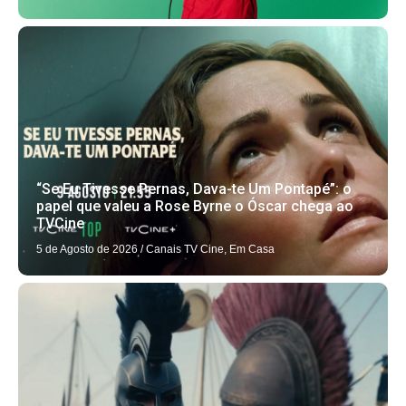
“Se Eu Tivesse Pernas, Dava-te Um Pontapé”: o
papel que valeu a Rose Byrne o Óscar chega ao
TVCine
5 de Agosto de 2026
/
Canais TV Cine
,
Em Casa