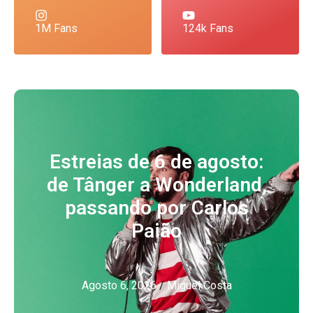
1M Fans
124k Fans
Estreias de 6 de agosto:
de Tânger a Wonderland,
passando por Carlos
Paião
Agosto 6, 2026
/
Miguel Costa