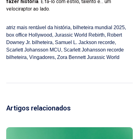
fazer história
. E fá-lo com estilo, talento e… um
velociraptor ao lado.
atriz mais rentável da história
,
bilheteira mundial 2025
,
box office Hollywood
,
Jurassic World Rebirth
,
Robert
Downey Jr. bilheteira
,
Samuel L. Jackson recorde
,
Scarlett Johansson MCU
,
Scarlett Johansson recorde
bilheteira
,
Vingadores
,
Zora Bennett Jurassic World
Artigos relacionados