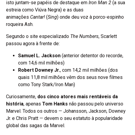
isto juntam-se papéis de destaque em
Iron Man 2
(a sua
estreia como Viúva Negra) e as duas
animações
Cantar!
(
Sing
) onde deu voz à porco-espinho
roqueira Ash.
Segundo o site especializado
The Numbers
, Scarlett
passou agora à frente de:
Samuel L. Jackson
(anterior detentor do recorde,
com 14,6 mil milhões)
Robert Downey Jr.
, com 14,2 mil milhões (dos
quais 11,8 mil milhões vêm dos seus nove filmes
como Tony Stark/Iron Man)
Curiosamente,
dos cinco atores mais rentáveis da
história
, apenas
Tom Hanks
não passou pelo universo
Marvel. Todos os outros — Johansson, Jackson, Downey
Jr. e Chris Pratt — devem o seu estatuto à popularidade
global das sagas da Marvel.