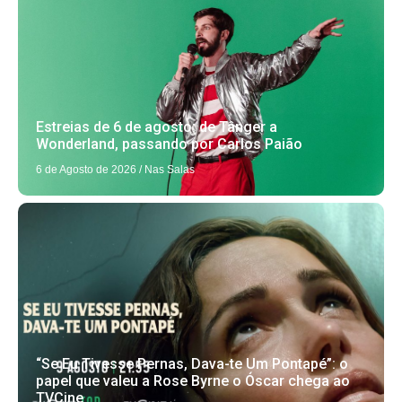
Estreias de 6 de agosto: de Tânger a
Wonderland, passando por Carlos Paião
6 de Agosto de 2026
/
Nas Salas
“Se Eu Tivesse Pernas, Dava-te Um Pontapé”: o
papel que valeu a Rose Byrne o Óscar chega ao
TVCine