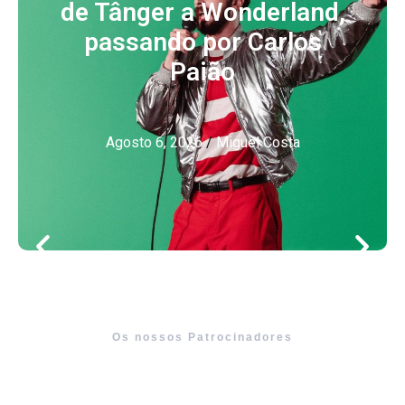
de Tânger a Wonderland,
passando por Carlos
Paião
Agosto 6, 2026
/
Miguel Costa
Os nossos Patrocinadores