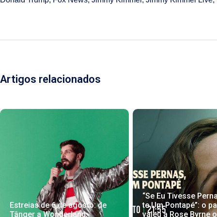
Artigos relacionados
“Se Eu Tivesse Pern
Estreias de 6 de agosto: de
te Um Pontapé”: o pa
Tânger a Wonderland,
valeu a Rose Byrne 