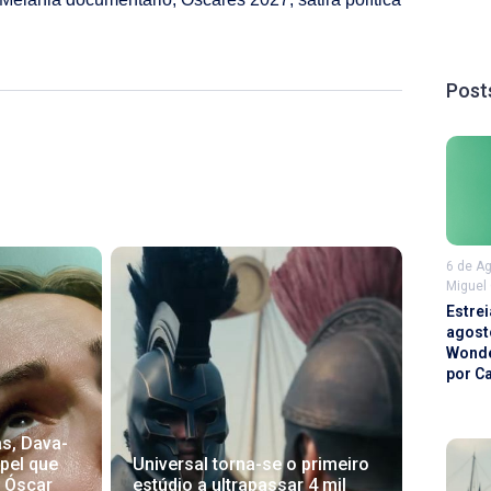
Post
6 de A
Miguel
Estrei
agost
Wonde
por C
as, Dava-
Universal torna-se o primeiro
pel que
estúdio a ultrapassar 4 mil
o Óscar