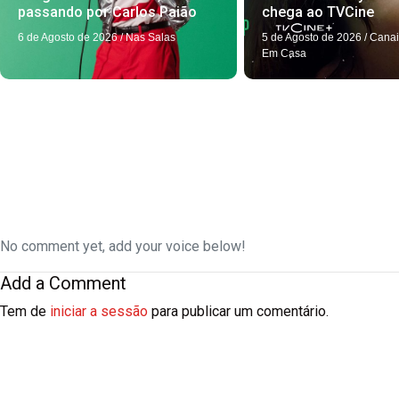
passando por Carlos Paião
chega ao TVCine
6 de Agosto de 2026
/
Nas Salas
5 de Agosto de 2026
/
Canai
Em Casa
No comment yet, add your voice below!
Add a Comment
Tem de
iniciar a sessão
para publicar um comentário.