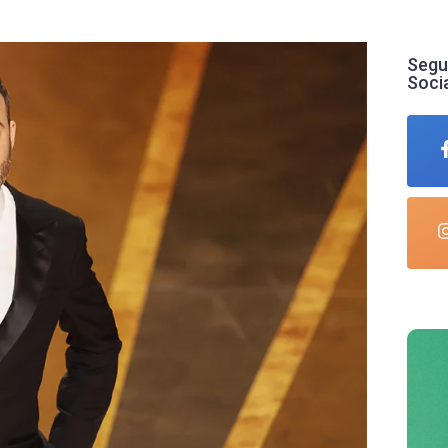
Segu
Soci