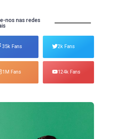
e-nos nas redes
ais
35k Fans
2k Fans
1M Fans
124k Fans