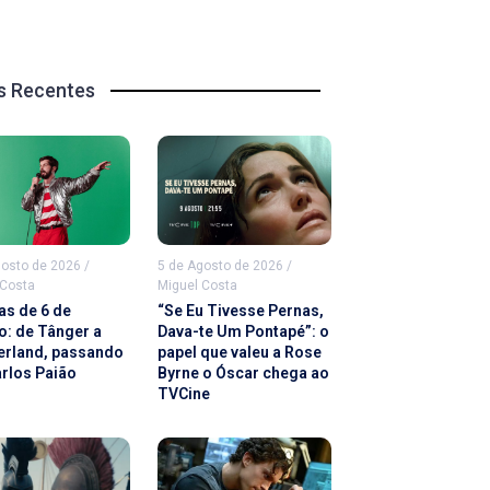
s Recentes
gosto de 2026
/
5 de Agosto de 2026
/
 Costa
Miguel Costa
as de 6 de
“Se Eu Tivesse Pernas,
o: de Tânger a
Dava-te Um Pontapé”: o
rland, passando
papel que valeu a Rose
arlos Paião
Byrne o Óscar chega ao
TVCine