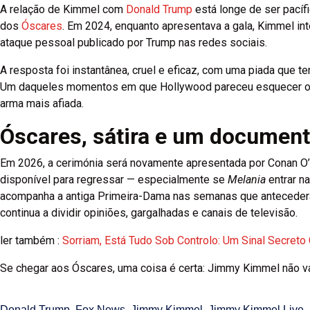
A relação de Kimmel com
Donald Trump
está longe de ser pacíf
dos
Óscares
. Em 2024, enquanto apresentava a gala, Kimmel in
ataque pessoal publicado por Trump nas redes sociais.
A resposta foi instantânea, cruel e eficaz, com uma piada que te
Um daqueles momentos em que Hollywood pareceu esquecer o g
arma mais afiada.
Óscares, sátira e um document
Em 2026, a cerimónia será novamente apresentada por Conan O’B
disponível para regressar — especialmente se
Melania
entrar n
acompanha a antiga Primeira-Dama nas semanas que anteceder
continua a dividir opiniões, gargalhadas e canais de televisão.
ler também :
Sorriam, Está Tudo Sob Controlo: Um Sinal Secret
Se chegar aos Óscares, uma coisa é certa: Jimmy Kimmel não vai
Donald Trump
,
Fox News
,
Jimmy Kimmel
,
Jimmy Kimmel Live
,