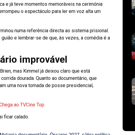
ica e já teve momentos memoráveis na cerimónia
terrompeu o espectáculo para ler em voz alta um
rminou numa referência directa ao sistema prisional.
uião e lembrar-se de que, às vezes, a comédia é a
ário improvável
rien, mas Kimmel já deixou claro que está
a corrida dourada. Quanto ao documentário, que
am uma nova tomada de posse presidencial,
o Chega ao TVCine Top
 ficar calado.
Melania documentário
,
Óscares 2027
,
sátira política