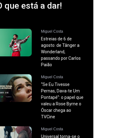
O que está a dar!
Miguel Costa
Estreias de 6 de
agosto: de Tânger a
Wonderland,
passando por Carlos
Paião
Miguel Costa
“Se Eu Tivesse
Pernas, Dava-te Um
Pontapé”: o papel que
valeu a Rose Byrne o
Óscar chega ao
TVCine
Miguel Costa
Universal torna-se o