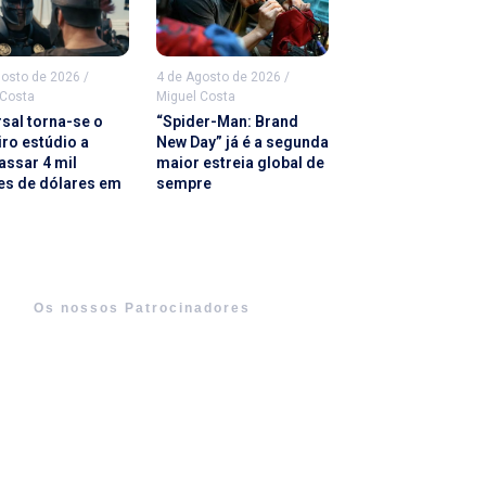
gosto de 2026
/
4 de Agosto de 2026
/
 Costa
Miguel Costa
rsal torna-se o
“Spider-Man: Brand
iro estúdio a
New Day” já é a segunda
assar 4 mil
maior estreia global de
es de dólares em
sempre
Os nossos Patrocinadores