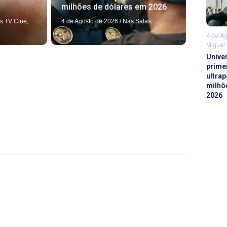
milhões de dólares em 2026
4 de Agosto de 2026
/
Nas Salas
s TV Cine
,
4 de A
Miguel
Unive
prime
ultrap
milhõ
2026