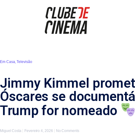
Em Casa
,
Televisão
Jimmy Kimmel promete
Óscares se documentár
Trump for nomeado
Miguel Costa
Fevereiro 4, 2026
No Comments