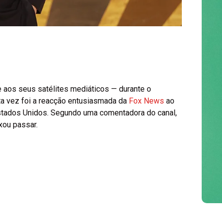
Universal torna-se o
primeiro estúdio a
e aos seus satélites mediáticos — durante o
sta vez foi a reacção entusiasmada da
Fox News
ao
ultrapassar 4 mil
Estados Unidos. Segundo uma comentadora do canal,
milhões de dólares
xou passar.
em 2026
Agosto 4, 2026
/
Miguel Costa