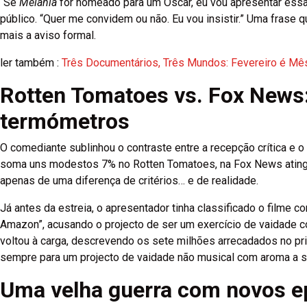
“Se
Melania
for nomeado para um Óscar, eu vou apresentar essa 
público. “Quer me convidem ou não. Eu vou insistir.” Uma frase 
mais a aviso formal.
ler também :
Três Documentários, Três Mundos: Fevereiro é Mês
Rotten Tomatoes vs. Fox News:
termómetros
O comediante sublinhou o contraste entre a recepção crítica e 
soma uns modestos 7% no Rotten Tomatoes, na Fox News atinge
apenas de uma diferença de critérios… e de realidade.
Já antes da estreia, o apresentador tinha classificado o filme
Amazon”, acusando o projecto de ser um exercício de vaidade c
voltou à carga, descrevendo os sete milhões arrecadados no p
sempre para um projecto de vaidade não musical com aroma a s
Uma velha guerra com novos e