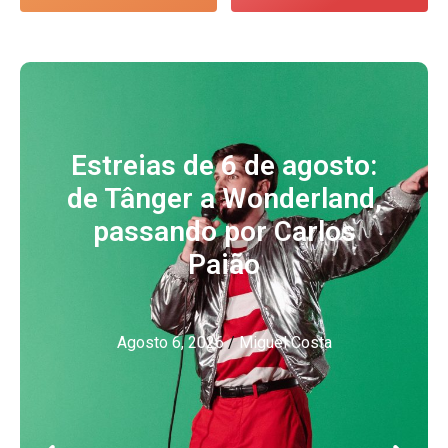
Estreias de 6 de agosto:
de Tânger a Wonderland,
passando por Carlos
Paião
Agosto 6, 2026
/
Miguel Costa