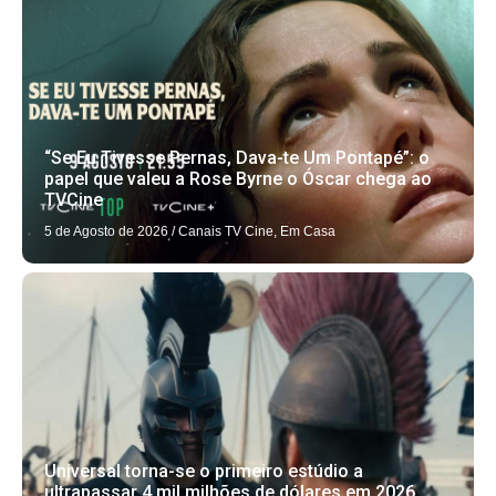
“Se Eu Tivesse Pernas, Dava-te Um Pontapé”: o
papel que valeu a Rose Byrne o Óscar chega ao
TVCine
5 de Agosto de 2026
/
Canais TV Cine
,
Em Casa
Universal torna-se o primeiro estúdio a
ultrapassar 4 mil milhões de dólares em 2026