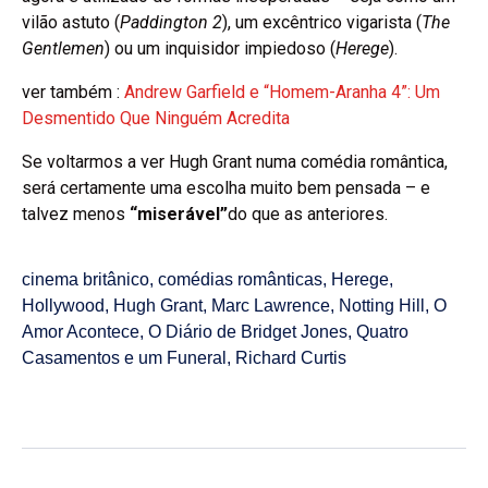
vilão astuto (
Paddington 2
), um excêntrico vigarista (
The
Gentlemen
) ou um inquisidor impiedoso (
Herege
).
ver também :
Andrew Garfield e “Homem-Aranha 4”: Um
Desmentido Que Ninguém Acredita
Se voltarmos a ver Hugh Grant numa comédia romântica,
será certamente uma escolha muito bem pensada – e
talvez menos
“miserável”
do que as anteriores.
cinema britânico
,
comédias românticas
,
Herege
,
Hollywood
,
Hugh Grant
,
Marc Lawrence
,
Notting Hill
,
O
Amor Acontece
,
O Diário de Bridget Jones
,
Quatro
Casamentos e um Funeral
,
Richard Curtis