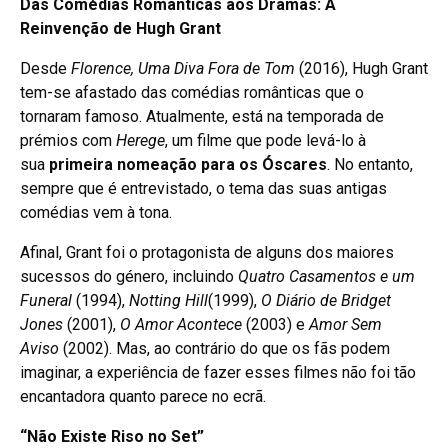
Das Comédias Românticas aos Dramas: A
Reinvenção de Hugh Grant
Desde
Florence, Uma Diva Fora de Tom
(2016), Hugh Grant
tem-se afastado das comédias românticas que o
tornaram famoso. Atualmente, está na temporada de
prémios com
Herege
, um filme que pode levá-lo à
sua
primeira nomeação para os Óscares
. No entanto,
sempre que é entrevistado, o tema das suas antigas
comédias vem à tona.
Afinal, Grant foi o protagonista de alguns dos maiores
sucessos do género, incluindo
Quatro Casamentos e um
Funeral
(1994),
Notting Hill
(1999),
O Diário de Bridget
Jones
(2001),
O Amor Acontece
(2003) e
Amor Sem
Aviso
(2002). Mas, ao contrário do que os fãs podem
imaginar, a experiência de fazer esses filmes não foi tão
encantadora quanto parece no ecrã.
“Não Existe Riso no Set”