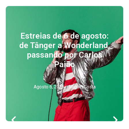
Estreias de 6 de agosto:
de Tânger a Wonderland,
passando por Carlos
Paião
Agosto 6, 2026
/
Miguel Costa