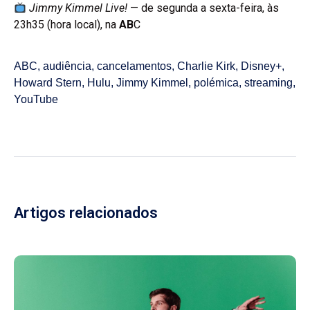
Jimmy Kimmel Live!
— de segunda a sexta-feira, às
23h35 (hora local), na
AB
C
ABC
,
audiência
,
cancelamentos
,
Charlie Kirk
,
Disney+
,
Howard Stern
,
Hulu
,
Jimmy Kimmel
,
polémica
,
streaming
,
YouTube
Artigos relacionados