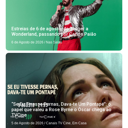
Estreias de 6 de agosto: de Tânger a
Wonderland, passando por Carlos Paião
6 de Agosto de 2026
/
Nas Salas
“Se Eu Tivesse Pernas, Dava-te Um Pontapé”: o
papel que valeu a Rose Byrne o Óscar chega ao
TVCine
5 de Agosto de 2026
/
Canais TV Cine
,
Em Casa