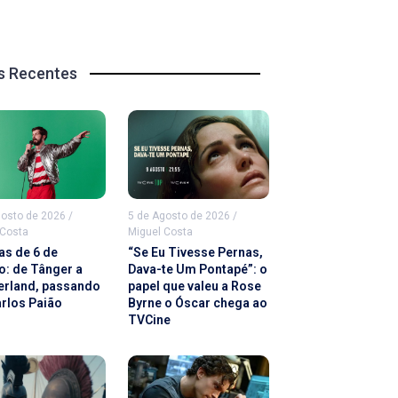
s Recentes
gosto de 2026
/
5 de Agosto de 2026
/
 Costa
Miguel Costa
as de 6 de
“Se Eu Tivesse Pernas,
o: de Tânger a
Dava-te Um Pontapé”: o
rland, passando
papel que valeu a Rose
arlos Paião
Byrne o Óscar chega ao
TVCine