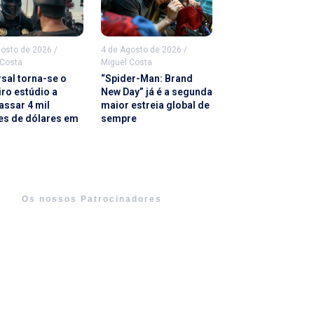
gosto de 2026
/
4 de Agosto de 2026
/
 Costa
Miguel Costa
rsal torna-se o
“Spider-Man: Brand
iro estúdio a
New Day” já é a segunda
assar 4 mil
maior estreia global de
es de dólares em
sempre
Os nossos Patrocinadores