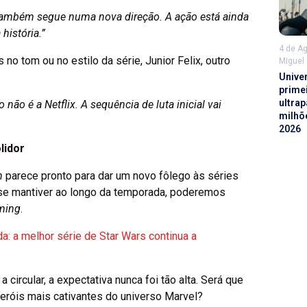
as também segue numa nova direção. A ação está ainda
história.”
4 de A
 tom ou no estilo da série, Junior Felix, outro
Miguel
Unive
prime
ultrap
não é a Netflix. A sequência de luta inicial vai
milhõ
2026
lidor
n
parece pronto para dar um novo fôlego às séries
 se mantiver ao longo da temporada, poderemos
ming
.
a: a melhor série de Star Wars continua a
 circular, a expectativa nunca foi tão alta. Será que
eróis mais cativantes do universo Marvel?