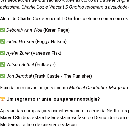
“As sequências de luta são tão violentas como as da série orig
belíssima. Charlie Cox e Vincent D’Onofrio retomam a rivalidad
Além de Charlie Cox e Vincent D’Onofrio, o elenco conta com os
Deborah Ann Woll
(Karen Page)
Elden Henson
(Foggy Nelson)
Ayelet Zurer
(Vanessa Fisk)
Wilson Bethel
(Bullseye)
Jon Bernthal
(Frank Castle / The Punisher)
E ainda com novas adições, como
Michael Gandolfini
,
Margarita
Um regresso triunfal ou apenas nostalgia?
Apesar das comparações inevitáveis com a série da Netflix, os
Marvel Studios está a tratar esta nova fase do Demolidor com 
Medeiros, crítico de cinema, destacou: