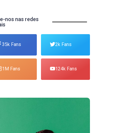
e-nos nas redes
ais
35k Fans
2k Fans
1M Fans
124k Fans