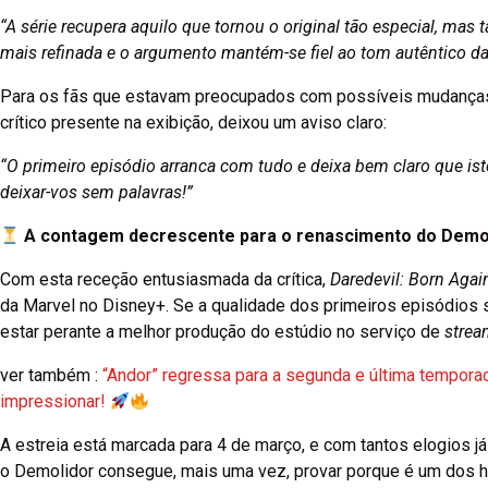
“A série recupera aquilo que tornou o original tão especial, m
mais refinada e o argumento mantém-se fiel ao tom autêntico da 
Para os fãs que estavam preocupados com possíveis mudanças no
crítico presente na exibição, deixou um aviso claro:
“O primeiro episódio arranca com tudo e deixa bem claro que isto 
deixar-vos sem palavras!”
A contagem decrescente para o renascimento do Demo
Com esta receção entusiasmada da crítica,
Daredevil: Born Agai
da Marvel no Disney+. Se a qualidade dos primeiros episódios
estar perante a melhor produção do estúdio no serviço de
strea
ver também :
“Andor” regressa para a segunda e última temporad
impressionar!
A estreia está marcada para 4 de março, e com tantos elogios já a
o Demolidor consegue, mais uma vez, provar porque é um dos h