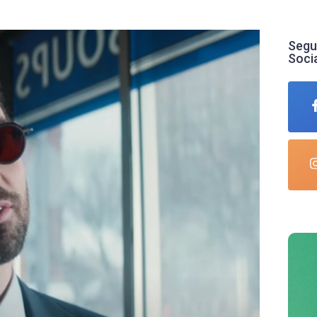
Segu
Soci