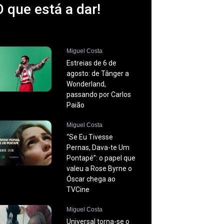
O que está a dar!
Miguel Costa
Estreias de 6 de
agosto: de Tânger a
Wonderland,
passando por Carlos
Paião
Miguel Costa
“Se Eu Tivesse
Pernas, Dava-te Um
Pontapé”: o papel que
valeu a Rose Byrne o
Óscar chega ao
TVCine
Miguel Costa
Universal torna-se o