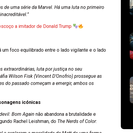
es de uma série da Marvel. Há uma luta no primeiro
nacreditável.”
pescoço a imitador de Donald Trump
á um foco equilibrado entre o lado vigilante e o lado
xtraordinárias, luta por justiça no seu
fia Wilson Fisk (Vincent D’Onofrio) prossegue as
des do passado começam a emergir, ambos os
rsonagens icónicas
devil: Born Again
não abandona a brutalidade e
Segundo Rachel Leishman, do
The Nerds of Color
: