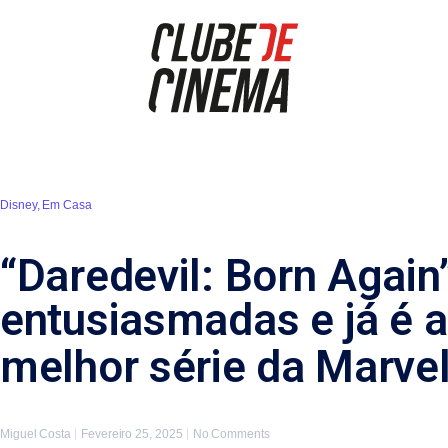
Disney
,
Em Casa
“Daredevil: Born Again
entusiasmadas e já é 
melhor série da Marve
Miguel Costa
Fevereiro 25, 2025
No Comments