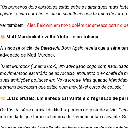
“Os primeiros dois episódios estão entre os arranques mais fort
episódio feita num único plano sequência que termina de forma i
ver também :
Alec Baldwin em nova polémica: ameaça partir o 
Matt Murdock de volta à luta… e ao tribunal
A sinopse oficial de
Daredevil: Born Again
revela que a série ter
advogado de Matt Murdock:
“Matt Murdock (Charlie Cox), um advogado cego com habilidades e
movimentado escritório de advocacia, enquanto o ex-chefe da má
suas ambições políticas em Nova Iorque. Mas quando identida
homens percebem que estão num inevitável curso de colisão.”
Lutas brutais, um enredo cativante e o regresso de pe
Os fãs da série original da Netflix podem respirar de alívio:
Dare
intensidade que tornou a história do Demolidor tão cativante. 