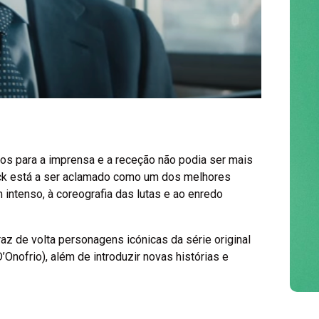
Universal torna-se o
primeiro estúdio a
ultrapassar 4 mil
dos para a imprensa e a receção não podia ser mais
milhões de dólares
ock está a ser aclamado como um dos melhores
em 2026
 intenso, à coreografia das lutas e ao enredo
Agosto 4, 2026
/
Miguel Costa
raz de volta personagens icónicas da série original
D’Onofrio), além de introduzir novas histórias e