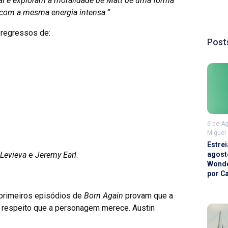
inal e exploram a moralidade de Matt de uma forma
e com a mesma energia intensa.”
 regressos de:
Post
6 de A
Miguel
Estrei
agost
 Levieva
e
Jeremy Earl
.
Wonde
por C
 primeiros episódios de
Born Again
provam que a
o respeito que a personagem merece. Austin