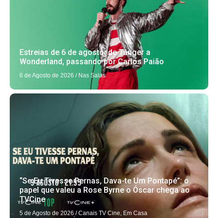
Estreias de 6 de agosto: de Tânger a
Wonderland, passando por Carlos Paião
6 de Agosto de 2026
/
Nas Salas
“Se Eu Tivesse Pernas, Dava-te Um Pontapé”: o
papel que valeu a Rose Byrne o Óscar chega ao
TVCine
5 de Agosto de 2026
/
Canais TV Cine
,
Em Casa