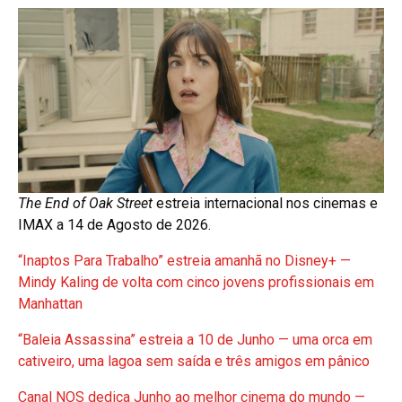
The End of Oak Street
estreia internacional nos cinemas e
IMAX a 14 de Agosto de 2026.
“Inaptos Para Trabalho” estreia amanhã no Disney+ —
Mindy Kaling de volta com cinco jovens profissionais em
Manhattan
“Baleia Assassina” estreia a 10 de Junho — uma orca em
cativeiro, uma lagoa sem saída e três amigos em pânico
Canal NOS dedica Junho ao melhor cinema do mundo —