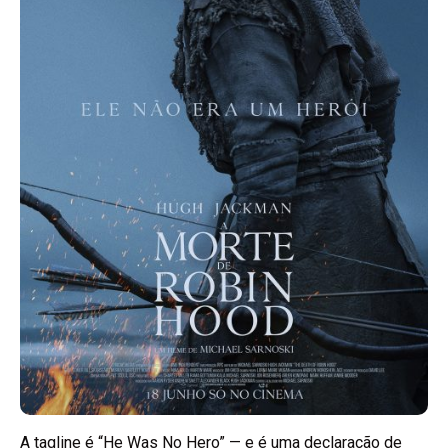
A tagline é “He Was No Hero” — e é uma declaração de