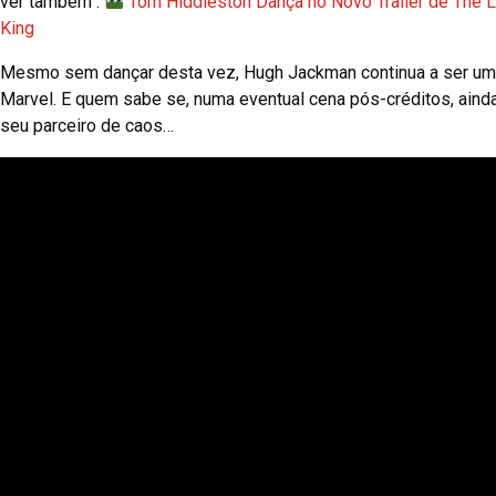
ver também :
Tom Hiddleston Dança no Novo Trailer de The L
King
Mesmo sem dançar desta vez, Hugh Jackman continua a ser uma
Marvel. E quem sabe se, numa eventual cena pós-créditos, aind
seu parceiro de caos…