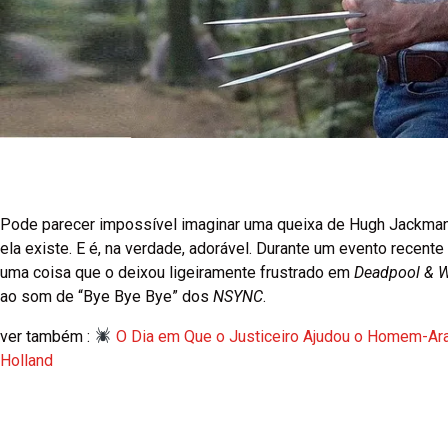
Pode parecer impossível imaginar uma queixa de Hugh Jackma
ela existe. E é, na verdade, adorável. Durante um evento recen
uma coisa que o deixou ligeiramente frustrado em
Deadpool & W
ao som de “Bye Bye Bye” dos
NSYNC
.
ver também :
O Dia em Que o Justiceiro Ajudou o Homem-Ara
Holland