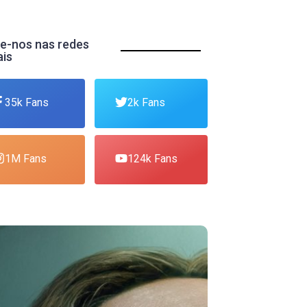
e-nos nas redes
ais
35k Fans
2k Fans
1M Fans
124k Fans