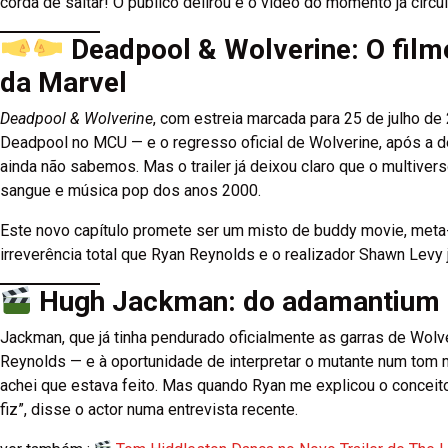
corda de saltar! O público delirou e o vídeo do momento já circ
Deadpool & Wolverine: O filme
da Marvel
Deadpool & Wolverine
, com estreia marcada para 25 de julho de
Deadpool no MCU — e o regresso oficial de Wolverine, após a
ainda não sabemos. Mas o trailer já deixou claro que o multiv
sangue e música pop dos anos 2000.
Este novo capítulo promete ser um misto de buddy movie, meta
irreverência total que Ryan Reynolds e o realizador Shawn Levy
Hugh Jackman: do adamantium a
Jackman, que já tinha pendurado oficialmente as garras de Wolv
Reynolds — e à oportunidade de interpretar o mutante num tom 
achei que estava feito. Mas quando Ryan me explicou o conceit
fiz”, disse o actor numa entrevista recente.