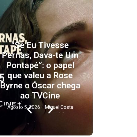
“Se Eu Tivesse
Univer
Pernas, Dava-te Um
prime
Pontapé”: o papel
ultra
que valeu a Rose
milhõ
Byrne o Óscar chega
ao TVCine
Agosto 4
Agosto 5, 2026
/
Miguel Costa