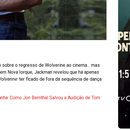
“Spider-Man: Brand
New Day” já é a
segunda maior
n sobre o regresso de Wolverine ao cinema… mas
estreia global de
te em Nova Iorque, Jackman revelou que há apenas
sempre
olverine
: ter ficado de fora da sequência de dança
Agosto 4, 2026
/
Miguel Costa
nha: Como Jon Bernthal Salvou a Audição de Tom