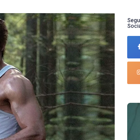
Segu
Soci