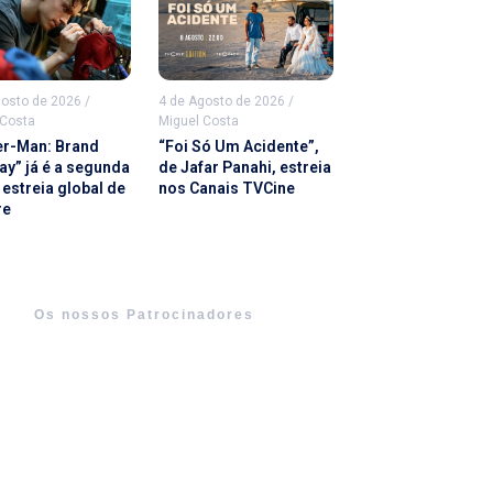
gosto de 2026
/
4 de Agosto de 2026
/
 Costa
Miguel Costa
er-Man: Brand
“Foi Só Um Acidente”,
ay” já é a segunda
de Jafar Panahi, estreia
estreia global de
nos Canais TVCine
re
Os nossos Patrocinadores