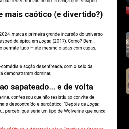
ula nas redes sociais como “a dança que escapou”.
 mais caótico (e divertido?)
 2024, marca a primeira grande incursão do universo
 despedida épica em
Logan
(2017). Como? Bem…
erso permite tudo — até mesmo piadas com capas,
-comédia e acção desenfreada, com o selo da
 já demonstraram dominar.
o sapateado… e de volta
erine, confessou que não resistiu ao convite de
mais descontraído e sarcástico. “Depois de
Logan
,
o… percebi que seria um tipo de Wolverine que nunca