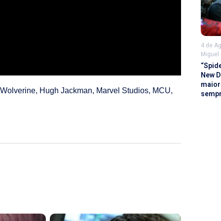
4 de A
Miguel
“Spid
New D
maior 
Wolverine
,
Hugh Jackman
,
Marvel Studios
,
MCU
,
semp