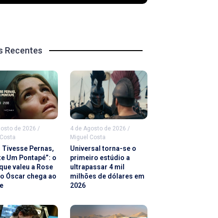
s Recentes
gosto de 2026
/
4 de Agosto de 2026
/
 Costa
Miguel Costa
u Tivesse Pernas,
Universal torna-se o
te Um Pontapé”: o
primeiro estúdio a
 que valeu a Rose
ultrapassar 4 mil
 o Óscar chega ao
milhões de dólares em
e
2026