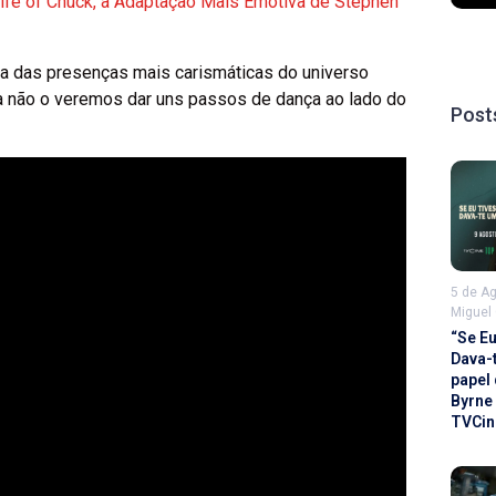
ife of Chuck, a Adaptação Mais Emotiva de Stephen
 das presenças mais carismáticas do universo
a não o veremos dar uns passos de dança ao lado do
Post
5 de A
Miguel
“Se E
Dava-
papel
Byrne
TVCin