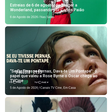
Estreias de 6 de agosto: de Tânger a
Wonderland, passando por Carlos Paião
6 de Agosto de 2026
/
Nas Salas
“Se Eu Tivesse Pernas, Dava-te Um Pontapé”: o
papel que valeu a Rose Byrne o Óscar chega ao
TVCine
5 de Agosto de 2026
/
Canais TV Cine
,
Em Casa