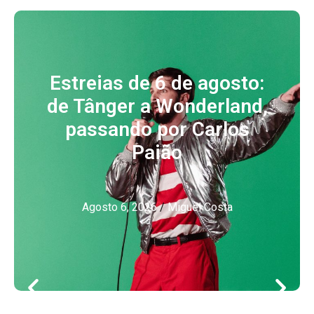
Estreias de 6 de agosto:
de Tânger a Wonderland,
passando por Carlos
Paião
Agosto 6, 2026
/
Miguel Costa