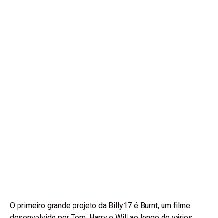
O primeiro grande projeto da Billy17 é Burnt, um filme
desenvolvido por Tom, Harry e Will ao longo de vários