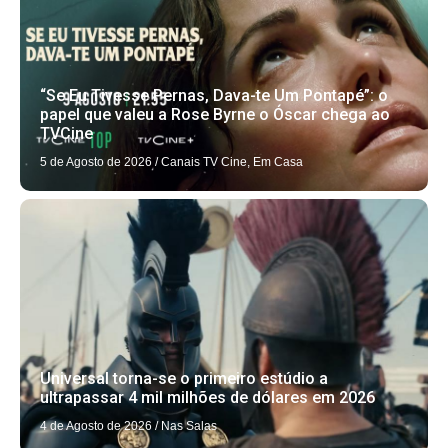
“Se Eu Tivesse Pernas, Dava-te Um Pontapé”: o
papel que valeu a Rose Byrne o Óscar chega ao
TVCine
5 de Agosto de 2026
/
Canais TV Cine
,
Em Casa
Universal torna-se o primeiro estúdio a
ultrapassar 4 mil milhões de dólares em 2026
4 de Agosto de 2026
/
Nas Salas