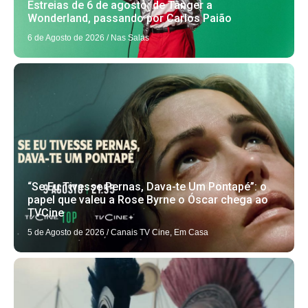
Estreias de 6 de agosto: de Tânger a
Wonderland, passando por Carlos Paião
6 de Agosto de 2026
/
Nas Salas
“Se Eu Tivesse Pernas, Dava-te Um Pontapé”: o
papel que valeu a Rose Byrne o Óscar chega ao
TVCine
5 de Agosto de 2026
/
Canais TV Cine
,
Em Casa