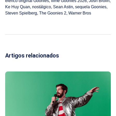
elenco original Goonies
,
filme Goonies 2026
,
Josh Brolin
,
Ke Huy Quan
,
nostálgico
,
Sean Astin
,
sequela Goonies
,
Steven Spielberg
,
The Goonies 2
,
Warner Bros
Artigos relacionados