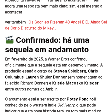
A pergunta inevitável — “vai mesmo acontecer?” — tem
agora uma resposta bem mais clara: sim, está mesmo a
acontecer
ver também :
Os Goonies Fizeram 40 Anos! E Eu Ainda Sei
de Cor o Discurso do Mikey…
Confirmado: há uma
sequela em andamento
Em fevereiro de 2025, a Warner Bros confirmou
oficialmente que a sequela está em desenvolvimento. A
produção estará a cargo de
Steven Spielberg
,
Chris
Columbus
,
Lauren Shuler Donner
(em homenagem ao
falecido Richard Donner) e
Kristie Macosko Krieger
,
entre outros nomes da Amblin.
O argumento está a ser escrito por
Potsy Ponciroli
,
conhecido pelo western indie
Old Henry
, o que pode
indicar que esta nova história terá um tom mais maduro —