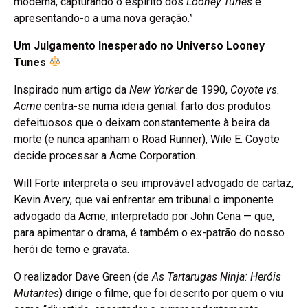
moderna, capturando o espírito dos
Looney Tunes
e
apresentando-o a uma nova geração.”
Um Julgamento Inesperado no Universo Looney
Tunes
Inspirado num artigo da
New Yorker
de 1990,
Coyote vs.
Acme
centra-se numa ideia genial: farto dos produtos
defeituosos que o deixam constantemente à beira da
morte (e nunca apanham o Road Runner), Wile E. Coyote
decide processar a Acme Corporation.
Will Forte interpreta o seu improvável advogado de cartaz,
Kevin Avery, que vai enfrentar em tribunal o imponente
advogado da Acme, interpretado por John Cena — que,
para apimentar o drama, é também o ex-patrão do nosso
herói de terno e gravata.
O realizador Dave Green (de
As Tartarugas Ninja: Heróis
Mutantes
) dirige o filme, que foi descrito por quem o viu