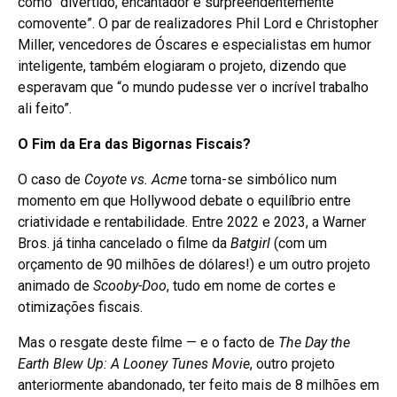
como “divertido, encantador e surpreendentemente
comovente”. O par de realizadores Phil Lord e Christopher
Miller, vencedores de Óscares e especialistas em humor
inteligente, também elogiaram o projeto, dizendo que
esperavam que “o mundo pudesse ver o incrível trabalho
ali feito”.
O Fim da Era das Bigornas Fiscais?
O caso de
Coyote vs. Acme
torna-se simbólico num
momento em que Hollywood debate o equilíbrio entre
criatividade e rentabilidade. Entre 2022 e 2023, a Warner
Bros. já tinha cancelado o filme da
Batgirl
(com um
orçamento de 90 milhões de dólares!) e um outro projeto
animado de
Scooby-Doo
, tudo em nome de cortes e
otimizações fiscais.
Mas o resgate deste filme — e o facto de
The Day the
Earth Blew Up: A Looney Tunes Movie
, outro projeto
anteriormente abandonado, ter feito mais de 8 milhões em