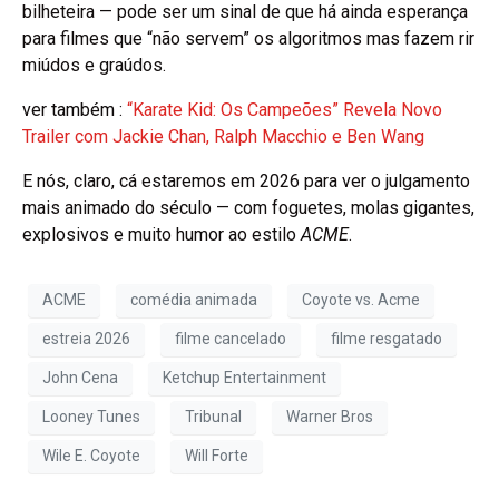
bilheteira — pode ser um sinal de que há ainda esperança
para filmes que “não servem” os algoritmos mas fazem rir
miúdos e graúdos.
ver também :
“Karate Kid: Os Campeões” Revela Novo
Trailer com Jackie Chan, Ralph Macchio e Ben Wang
E nós, claro, cá estaremos em 2026 para ver o julgamento
mais animado do século — com foguetes, molas gigantes,
explosivos e muito humor ao estilo
ACME
.
ACME
comédia animada
Coyote vs. Acme
estreia 2026
filme cancelado
filme resgatado
John Cena
Ketchup Entertainment
Looney Tunes
Tribunal
Warner Bros
Wile E. Coyote
Will Forte