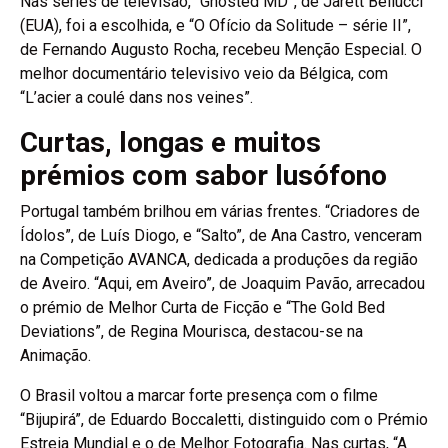
Nas séries de televisão, “Ghosted MD”, de Jarett Bellucci
(EUA), foi a escolhida, e “O Ofício da Solitude – série II”,
de Fernando Augusto Rocha, recebeu Menção Especial. O
melhor documentário televisivo veio da Bélgica, com
“L’acier a coulé dans nos veines”.
Curtas, longas e muitos
prémios com sabor lusófono
Portugal também brilhou em várias frentes. “Criadores de
Ídolos”, de Luís Diogo, e “Salto”, de Ana Castro, venceram
na Competição AVANCA, dedicada a produções da região
de Aveiro. “Aqui, em Aveiro”, de Joaquim Pavão, arrecadou
o prémio de Melhor Curta de Ficção e “The Gold Bed
Deviations”, de Regina Mourisca, destacou-se na
Animação.
O Brasil voltou a marcar forte presença com o filme
“Bijupirá”, de Eduardo Boccaletti, distinguido com o Prémio
Estreia Mundial e o de Melhor Fotografia. Nas curtas, “A