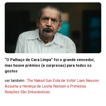
“O Palhaço de Cara Limpa” foi o grande vencedor,
mas houve prémios (e surpresas) para todos os
gostos
ver também :
The Naked Gun Está de Volta! Liam Neeson
Assume a Herança de Leslie Nielsen e Primeiras
Reações São Entusiásticas