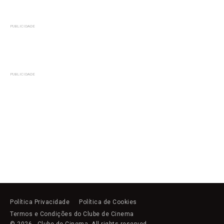
PUBLICIDADE
PUBLICIDADE
Política Privacidade
Política de Cookies
Termos e Condições do Clube de Cinema
© 2026 - Clube de Cinema. All rights reserved.