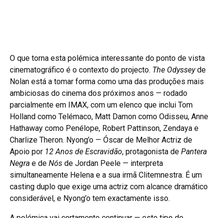
O que torna esta polémica interessante do ponto de vista
cinematográfico é o contexto do projecto.
The Odyssey
de
Nolan está a tomar forma como uma das produções mais
ambiciosas do cinema dos próximos anos — rodado
parcialmente em IMAX, com um elenco que inclui Tom
Holland como Telémaco, Matt Damon como Odisseu, Anne
Hathaway como Penélope, Robert Pattinson, Zendaya e
Charlize Theron. Nyong’o — Óscar de Melhor Actriz de
Apoio por
12 Anos de Escravidão
, protagonista de
Pantera
Negra
e de
Nós
de Jordan Peele — interpreta
simultaneamente Helena e a sua irmã Clitemnestra. É um
casting duplo que exige uma actriz com alcance dramático
considerável, e Nyong’o tem exactamente isso.
A polémica vai certamente continuar — este tipo de