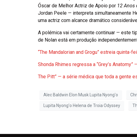
Óscar de Melhor Actriz de Apoio por
12 Anos 
Jordan Peele — interpreta simultaneamente He
uma actriz com alcance dramático consideráve
A polémica vai certamente continuar — este t
de Nolan está em produção independentemente 
“The Mandalorian and Grogu” estreia quinta-feir
Shonda Rhimes regressa a “Grey’s Anatomy” — 
The Pitt” — a série médica que toda a gente e
Alec Baldwin Elon Musk Lupita Nyong'o
Chr
Lupita Nyong'o Helena de Troia Odyssey
Th