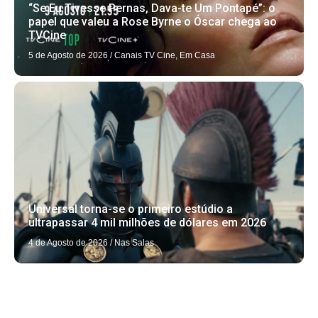
“Se Eu Tivesse Pernas, Dava-te Um Pontapé”: o
papel que valeu a Rose Byrne o Óscar chega ao
TVCine
5 de Agosto de 2026
/
Canais TV Cine
,
Em Casa
Universal torna-se o primeiro estúdio a
ultrapassar 4 mil milhões de dólares em 2026
4 de Agosto de 2026
/
Nas Salas