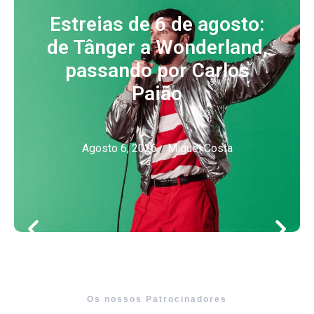
Estreias de 6 de agosto:
de Tânger a Wonderland,
passando por Carlos
Paião
Agosto 6, 2026
/
Miguel Costa
Os nossos Patrocinadores