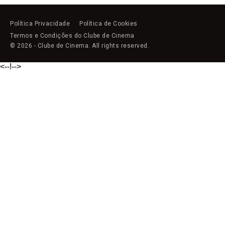
Política Privacidade
Política de Cookies
Termos e Condições do Clube de Cinema
© 2026 - Clube de Cinema. All rights reserved.
<--!
-->