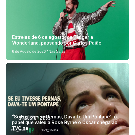
Estreias de 6 de agosto: de Tânger a
Wonderland, passando por Carlos Paião
6 de Agosto de 2026
/
Nas Salas
“Se Eu Tivesse Pernas, Dava-te Um Pontapé”: o
papel que valeu a Rose Byrne o Óscar chega ao
TVCine