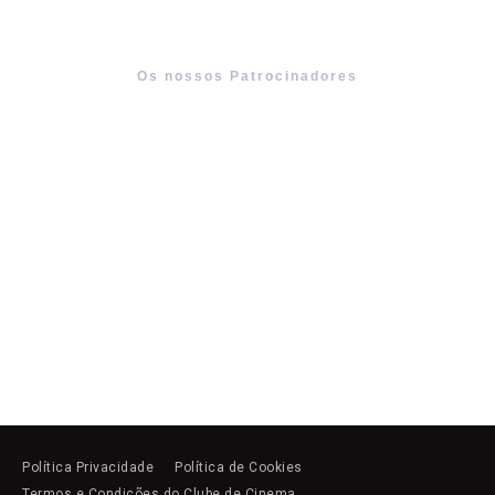
Os nossos Patrocinadores
Política Privacidade
Política de Cookies
Termos e Condições do Clube de Cinema