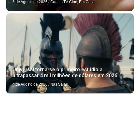
5 de Agosto de 2026
/
Canais TV Cine
,
Em Casa
Universal torna-se o primeiro estúdio a
ultrapassar 4 mil milhões de dólares em 2026
4 de Agosto de 2026
/
Nas Salas