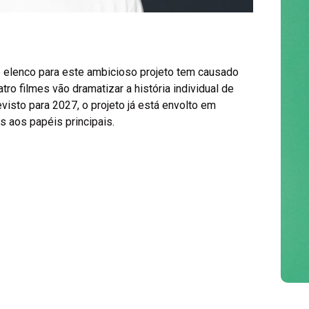
o elenco para este ambicioso projeto tem causado
ro filmes vão dramatizar a história individual de
Universal torna-se o
visto para 2027, o projeto já está envolto em
primeiro estúdio a
 aos papéis principais.
ultrapassar 4 mil
milhões de dólares
em 2026
Agosto 4, 2026
/
Miguel Costa