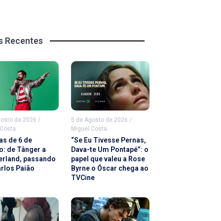
s Recentes
gosto de 2026
/
5 de Agosto de 2026
/
 Costa
Miguel Costa
as de 6 de
“Se Eu Tivesse Pernas,
o: de Tânger a
Dava-te Um Pontapé”: o
rland, passando
papel que valeu a Rose
arlos Paião
Byrne o Óscar chega ao
TVCine