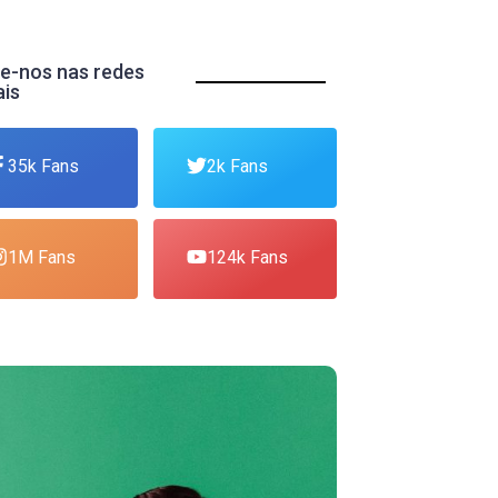
e-nos nas redes
ais
35k Fans
2k Fans
1M Fans
124k Fans