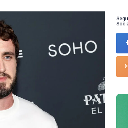
Segu
Soci