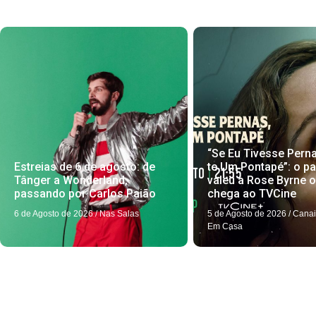
“Se Eu Tivesse Pern
Estreias de 6 de agosto: de
te Um Pontapé”: o pa
Tânger a Wonderland,
valeu a Rose Byrne 
passando por Carlos Paião
chega ao TVCine
6 de Agosto de 2026
/
Nas Salas
5 de Agosto de 2026
/
Canai
Em Casa