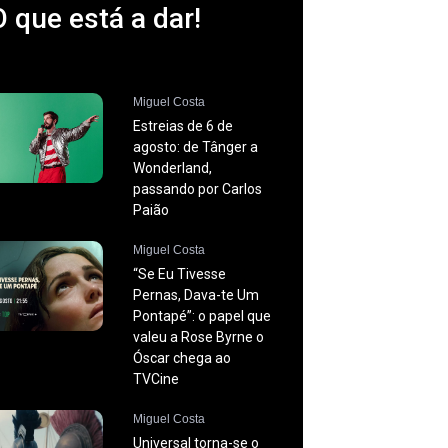
O que está a dar!
Miguel Costa
Estreias de 6 de
agosto: de Tânger a
Wonderland,
passando por Carlos
Paião
Miguel Costa
“Se Eu Tivesse
Pernas, Dava-te Um
Pontapé”: o papel que
valeu a Rose Byrne o
Óscar chega ao
TVCine
Miguel Costa
Universal torna-se o