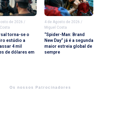
gosto de 2026
/
4 de Agosto de 2026
/
 Costa
Miguel Costa
rsal torna-se o
“Spider-Man: Brand
iro estúdio a
New Day” já é a segunda
assar 4 mil
maior estreia global de
es de dólares em
sempre
Os nossos Patrocinadores