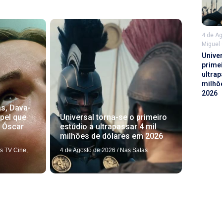
4 de A
Miguel
Unive
prime
ultrap
milhõ
2026
as, Dava-
Universal torna-se o primeiro
pel que
estúdio a ultrapassar 4 mil
o Óscar
milhões de dólares em 2026
4 de Agosto de 2026
/
Nas Salas
s TV Cine
,