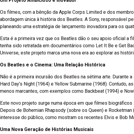
Um Projeto Ambicioso e Inovador
Os filmes, com a bênção da Apple Corps Limited e dos membr
abordagem única à história dos Beatles. A Sony, responsável p
planeando uma estratégia de lançamento inovadora para os qua
Esta é a primeira vez que os Beatles dão o seu apoio oficial a 
tenha sido retratada em documentários como Let It Be e Get Bac
Universe, este projeto marca uma nova era ao explorar as histó
Os Beatles e o Cinema: Uma Relação Histórica
Não é a primeira incursão dos Beatles na sétima arte. Durante a
Hard Day’s Night (1964) e Yellow Submarine (1968). Contudo, as
menos marcantes, com exemplos como Backbeat (1994) e Nowh
Este novo projeto surge numa época em que filmes biográfico
Depois de Bohemian Rhapsody (sobre os Queen) e Rocketman (s
interesse do público, como mostram os recentes Elvis e Bob Ma
Uma Nova Geração de Histórias Musicais