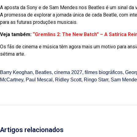
A aposta da Sony e de Sam Mendes nos Beatles é um sinal da vit
A promessa de explorar a jornada única de cada Beatle, com int
para as futuras produções musicais.
Veja também:
“Gremlins 2: The New Batch” – A Satírica Re
Os fãs de cinema e música têm agora mais um motivo para ansia
sétima arte.
Barry Keoghan
,
Beatles
,
cinema 2027
,
filmes biográficos
,
Geor
McCartney
,
Paul Mescal
,
Ridley Scott
,
Ringo Starr
,
Sam Mende
Artigos relacionados