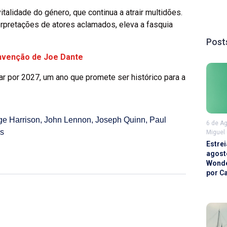
alidade do género, que continua a atrair multidões.
erpretações de atores aclamados, eleva a fasquia
Post
invenção de Joe Dante
r por 2027, um ano que promete ser histórico para a
ge Harrison
,
John Lennon
,
Joseph Quinn
,
Paul
6 de A
s
Miguel
Estrei
agost
Wonde
por C