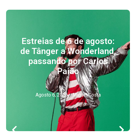
Estreias de 6 de agosto:
de Tânger a Wonderland,
passando por Carlos
Paião
Agosto 6, 2026
/
Miguel Costa