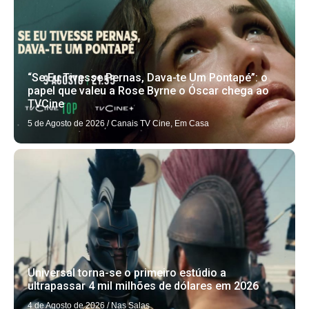
“Se Eu Tivesse Pernas, Dava-te Um Pontapé”: o
papel que valeu a Rose Byrne o Óscar chega ao
TVCine
5 de Agosto de 2026
/
Canais TV Cine
,
Em Casa
Universal torna-se o primeiro estúdio a
ultrapassar 4 mil milhões de dólares em 2026
4 de Agosto de 2026
/
Nas Salas