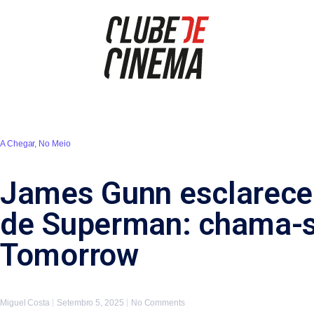
A Chegar
,
No Meio
James Gunn esclarece 
de Superman: chama-s
Tomorrow
Miguel Costa
Setembro 5, 2025
No Comments