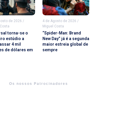
gosto de 2026
/
4 de Agosto de 2026
/
 Costa
Miguel Costa
rsal torna-se o
“Spider-Man: Brand
iro estúdio a
New Day” já é a segunda
assar 4 mil
maior estreia global de
es de dólares em
sempre
Os nossos Patrocinadores