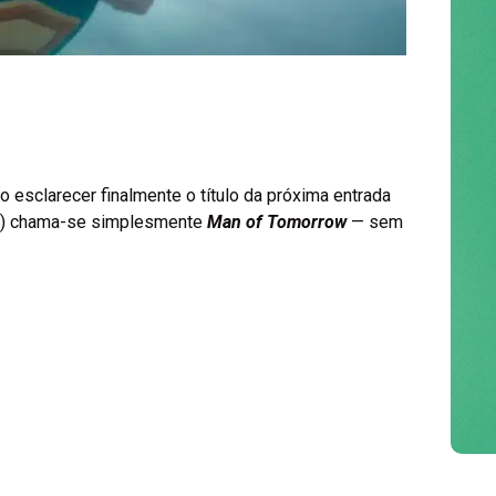
Universal torna-se o
primeiro estúdio a
o esclarecer finalmente o título da próxima entrada
) chama-se simplesmente
Man of Tomorrow
— sem
ultrapassar 4 mil
milhões de dólares
em 2026
Agosto 4, 2026
/
Miguel Costa