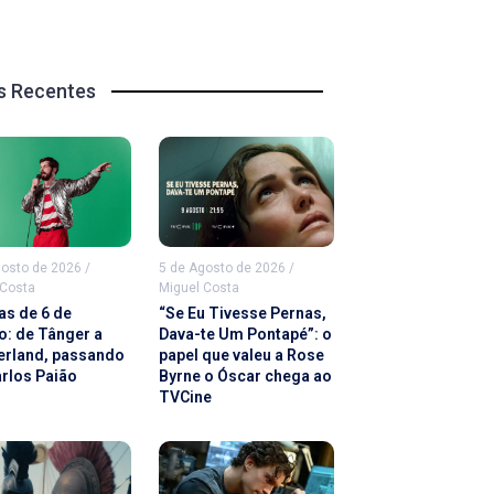
s Recentes
gosto de 2026
/
5 de Agosto de 2026
/
 Costa
Miguel Costa
as de 6 de
“Se Eu Tivesse Pernas,
o: de Tânger a
Dava-te Um Pontapé”: o
rland, passando
papel que valeu a Rose
arlos Paião
Byrne o Óscar chega ao
TVCine