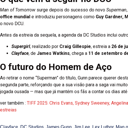
Man of Tomorrow
surge depois do sucesso do novo
Superman
office mundial
e introduziu personagens como
Guy Gardner, M
o novo DCU.
Antes da estreia da sequela, a agenda da DC Studios inclui outros
Supergirl
, realizado por
Craig Gillespie
, estreia a
26 de j
Clayface
, de
James Watkins
, chega a
11 de setembro d
O futuro do Homem de Aço
Ao retirar o nome “Superman” do título, Gunn parece querer dest
segunda parte, reforçando que a sua visão para a saga vai mu
jogada ousada — mas que já mantém os fãs a contar os dias até
ver também :
TIFF 2025: Chris Evans, Sydney Sweeney, Angelina 
estreias
Clayface
,
DC Studios
,
James Gunn
,
Jim Lee
,
Lex Luthor
,
Man o