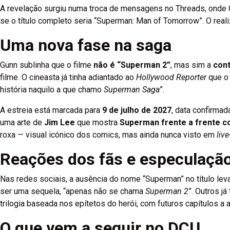
A revelação surgiu numa troca de mensagens no Threads, onde 
se o título completo seria “Superman: Man of Tomorrow”. O realiz
Uma nova fase na saga
Gunn sublinha que o filme
não é “Superman 2”
, mas sim a
cont
filme. O cineasta já tinha adiantado ao
Hollywood Reporter
que o 
história naquilo a que chamo
Superman Saga
”.
A estreia está marcada para
9 de julho de 2027
, data confirma
uma arte de
Jim Lee
que mostra
Superman frente a frente c
roxa — visual icónico dos comics, mas ainda nunca visto em
live
Reações dos fãs e especulação 
Nas redes sociais, a ausência do nome “Superman” no título le
ser uma sequela, “apenas não se chama
Superman 2
”. Outros j
trilogia baseada nos epítetos do herói, com futuros capítulos
O que vem a seguir no DCU