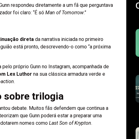
Gunn respondeu diretamente a um fã que perguntava
ador foi claro: “É só
Man of Tomorrow
.”
inuação direta
da narrativa iniciada no primeiro
guião está pronto, descrevendo-o como “a próxima
da pelo próprio Gunn no Instagram, acompanhada de
om Lex Luthor
na sua clássica armadura verde e
-action
.
sobre trilogia
vantou debate. Muitos fãs defendem que continua a
á teorizam que Gunn poderá estar a preparar uma
 a adotarem nomes como
Last Son of Krypton
.