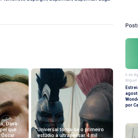
Post
6 de A
Miguel
Estrei
agost
Wonde
por C
as, Dava-
Universal torna-se o primeiro
pel que
estúdio a ultrapassar 4 mil
o Óscar