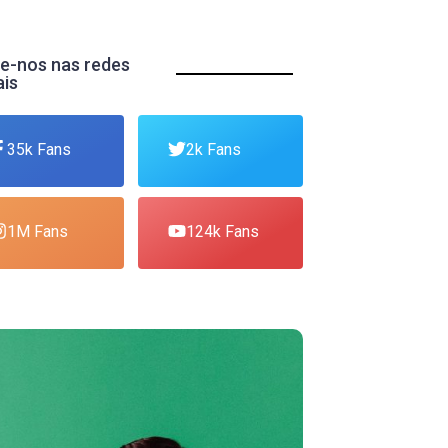
e-nos nas redes
ais
35k Fans
2k Fans
1M Fans
124k Fans