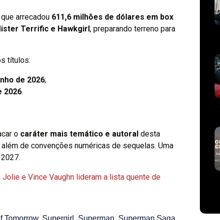
, que arrecadou
611,6 milhões de dólares em box
ister Terrific e Hawkgirl
, preparando terreno para
 títulos:
unho de 2026
;
e 2026
.
acar o
caráter mais temático e autoral
desta
ito além de convenções numéricas de sequelas. Uma
 2027.
Jolie e Vince Vaughn lideram a lista quente de
f Tomorrow
,
Supergirl
,
Superman
,
Superman Saga