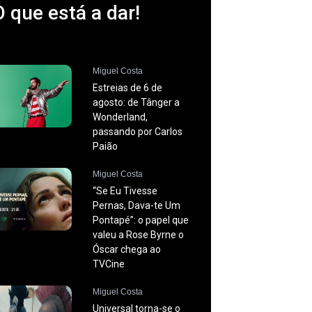
O que está a dar!
Miguel Costa
Estreias de 6 de
agosto: de Tânger a
Wonderland,
passando por Carlos
Paião
Miguel Costa
“Se Eu Tivesse
Pernas, Dava-te Um
Pontapé”: o papel que
valeu a Rose Byrne o
Óscar chega ao
TVCine
Miguel Costa
Universal torna-se o