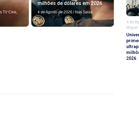
milhões de dólares em 2026
4 de Agosto de 2026
/
Nas Salas
s TV Cine
,
4 de A
Miguel
Unive
prime
ultrap
milhõ
2026