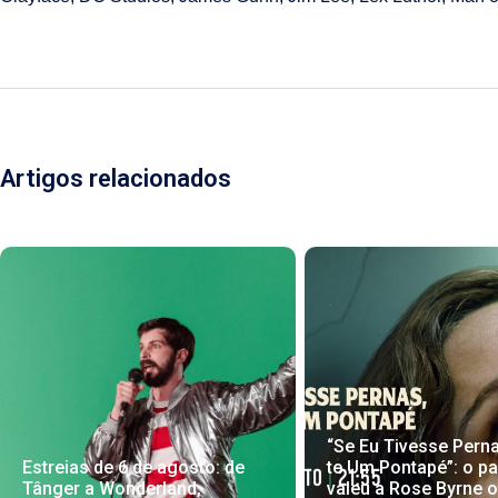
Artigos relacionados
“Se Eu Tivesse Pern
Estreias de 6 de agosto: de
te Um Pontapé”: o pa
Tânger a Wonderland,
valeu a Rose Byrne 