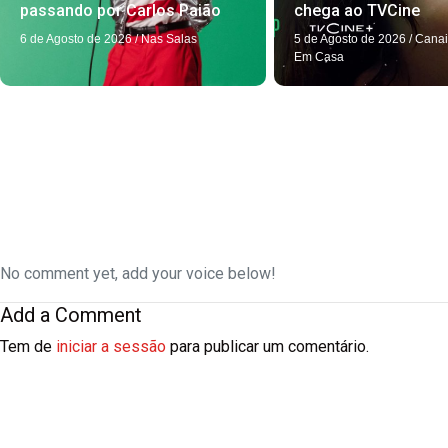
passando por Carlos Paião
chega ao TVCine
6 de Agosto de 2026
/
Nas Salas
5 de Agosto de 2026
/
Canai
Em Casa
No comment yet, add your voice below!
Add a Comment
Tem de
iniciar a sessão
para publicar um comentário.