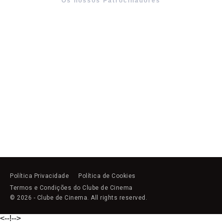
Os nossos Patrocinadores
Política Privacidade
Política de Cookies
Termos e Condições do Clube de Cinema
© 2026 - Clube de Cinema. All rights reserved.
<--!
-->