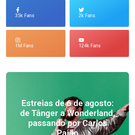
35k Fans
2k Fans
1M Fans
124k Fans
Estreias de 6 de agosto:
de Tânger a Wonderland,
passando por Carlos
Paião