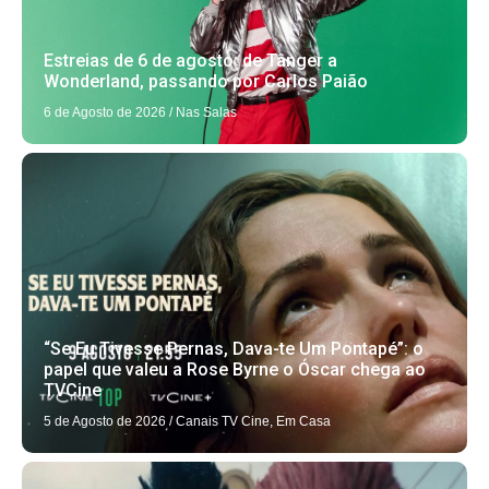
Estreias de 6 de agosto: de Tânger a
Wonderland, passando por Carlos Paião
6 de Agosto de 2026
/
Nas Salas
“Se Eu Tivesse Pernas, Dava-te Um Pontapé”: o
papel que valeu a Rose Byrne o Óscar chega ao
TVCine
5 de Agosto de 2026
/
Canais TV Cine
,
Em Casa