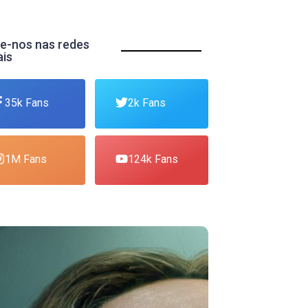
e-nos nas redes
ais
35k Fans
2k Fans
1M Fans
124k Fans