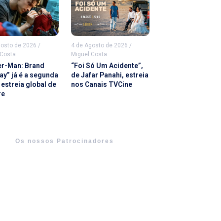
gosto de 2026
/
4 de Agosto de 2026
/
 Costa
Miguel Costa
er-Man: Brand
“Foi Só Um Acidente”,
ay” já é a segunda
de Jafar Panahi, estreia
estreia global de
nos Canais TVCine
re
Os nossos Patrocinadores