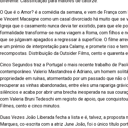
diferente. Classificação para maiores de catorze.
O Que é o Amor? é a comédia da semana, e vem de França com b
e Vincent Macaigne como um casal divorciado há muito que se v
Igreja que o casamento nunca devia ter existido, para que ele po
formalidade transforma-se numa viagem a Roma, com filhos e 
que se julgavam apagados a regressar à superfície. O filme arr
e um prémio de interpretação para Calamy, e promete riso e ter
recompostas. Distribuição da Outsider Films, cento e quarenta e
Cinco Segundos traz a Portugal o mais recente trabalho de Paol
contemporâneo. Valerio Mastandrea é Adriano, um homem solitár
propriedade em ruínas, atormentado por um passado que não o 
recuperar as vinhas abandonadas, entre eles uma rapariga grávida
silêncios e acaba por abrir uma brecha inesperada na sua coura
com Valeria Bruni Tedeschi em registo de apoio, que conquistou c
Filmes, cento e cinco minutos.
Duas Vezes João Liberada fecha a lista e é, talvez, a proposta 
Marques, co-escrita com a atriz June João, foi o único título p