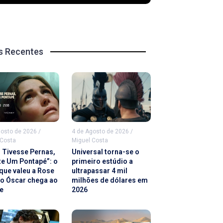
s Recentes
gosto de 2026
/
4 de Agosto de 2026
/
 Costa
Miguel Costa
u Tivesse Pernas,
Universal torna-se o
te Um Pontapé”: o
primeiro estúdio a
 que valeu a Rose
ultrapassar 4 mil
 o Óscar chega ao
milhões de dólares em
e
2026