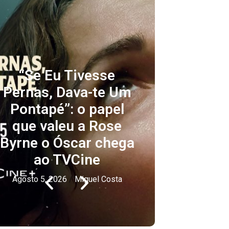
“Se Eu Tivesse
Univer
Pernas, Dava-te Um
prime
Pontapé”: o papel
ultra
que valeu a Rose
milhõ
Byrne o Óscar chega
ao TVCine
Agosto 4
Agosto 5, 2026
/
Miguel Costa