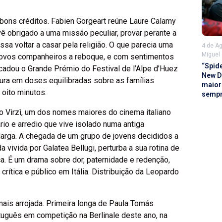
ons créditos. Fabien Gorgeart reúne Laure Calamy
ê obrigado a uma missão peculiar, provar perante a
ssa voltar a casar pela religião. O que parecia uma
4 de A
Miguel
novos companheiros a reboque, e com sentimentos
“Spid
ecadou o Grande Prémio do Festival de l’Alpe d’Huez
New D
nura em doses equilibradas sobre as famílias
maior 
 oito minutos.
semp
o Virzì, um dos nomes maiores do cinema italiano
io e arredio que vive isolado numa antiga
larga. A chegada de um grupo de jovens decididos a
 vivida por Galatea Bellugi, perturba a sua rotina de
ça. É um drama sobre dor, paternidade e redenção,
rítica e público em Itália. Distribuição da Leopardo
mais arrojada. Primeira longa de Paula Tomás
ortuguês em competição na Berlinale deste ano, na