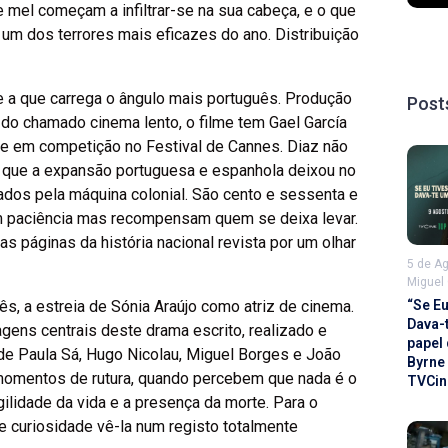
e mel começam a infiltrar-se na sua cabeça, e o que
 um dos terrores mais eficazes do ano. Distribuição
e a que carrega o ângulo mais português. Produção
Post
 do chamado cinema lento, o filme tem Gael García
e em competição no Festival de Cannes. Diaz não
lo que a expansão portuguesa e espanhola deixou no
dos pela máquina colonial. São cento e sessenta e
em paciência mas recompensam quem se deixa levar.
s páginas da história nacional revista por um olhar
5 de A
Miguel
“Se E
, a estreia de Sónia Araújo como atriz de cinema.
Dava-
ens centrais deste drama escrito, realizado e
papel
de Paula Sá, Hugo Nicolau, Miguel Borges e João
Byrne
momentos de rutura, quando percebem que nada é o
TVCin
gilidade da vida e a presença da morte. Para o
 curiosidade vê-la num registo totalmente