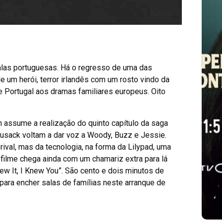
alas portuguesas. Há o regresso de uma das
“Spider-Man: Brand
 um herói, terror irlandês com um rosto vindo da
New Day” já é a
e Portugal aos dramas familiares europeus. Oito
segunda maior
estreia global de
n assume a realização do quinto capítulo da saga
sempre
 Cusack voltam a dar voz a Woody, Buzz e Jessie.
ival, mas da tecnologia, na forma da Lilypad, uma
Agosto 4, 2026
/
Miguel Costa
filme chega ainda com um chamariz extra para lá
Knew It, I Knew You”. São cento e dois minutos de
para encher salas de famílias neste arranque de