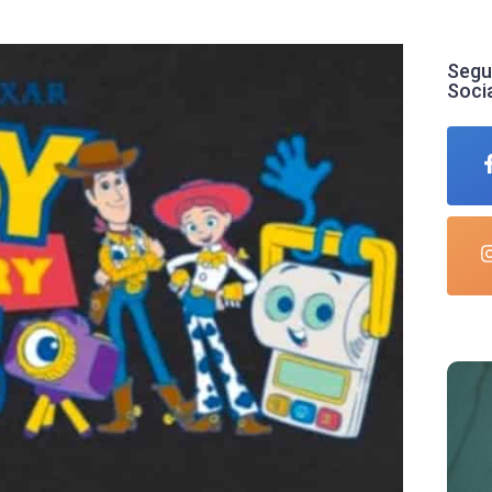
Segu
Soci