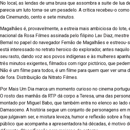
No local, as lendas de uma bruxa que assombra a suite de lua d
parecia um luto torna-se um pesadelo. A crítica recebeu-o como
da Cinemundo, cento e sete minutos.
Magalhães é, provavelmente, a estreia mais ambiciosa do lote, 
nacional da Rosa Filmes assinada pelo filipino Lav Diaz, mestre
Bernal no papel do navegador Fernão de Magalhães e estreou-s
está interessado no retrato heroico do explorador, antes naqui
seu rasto, dando voz aos povos indígenas e às mulheres apanha
três minutos exigentes, filmados com rigor pictórico, que ped
Não é um filme para todos, é um filme para quem quer ver uma da
de fora. Distribuição da Nitrato Filmes.
Por Mais Um Dia marca um momento curioso no cinema português
O rosto das manhãs da RTP dá corpo a Teresa, uma das personag
montado por Miguel Babo, que também entra no elenco ao lado 
Damasceno. A história segue um conjunto de personagens em 
que julgavam ser, e mistura leveza, humor e reflexão sobre a fra
público que acompanha a apresentadora há décadas, é motivo de