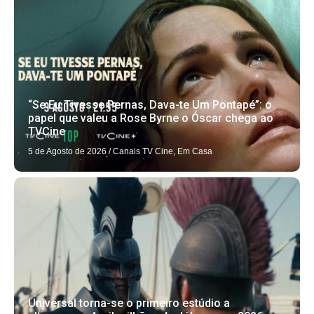
“Se Eu Tivesse Pernas, Dava-te Um Pontapé”: o
papel que valeu a Rose Byrne o Óscar chega ao
TVCine
5 de Agosto de 2026
/
Canais TV Cine
,
Em Casa
Universal torna-se o primeiro estúdio a