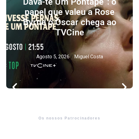
Dava-te Um Pontapé”: o
papel que valeu a Rose
Byrne o Óscar chega ao
TVCine
Agosto 5, 2026
/
Miguel Costa
Os nossos Patrocinadores