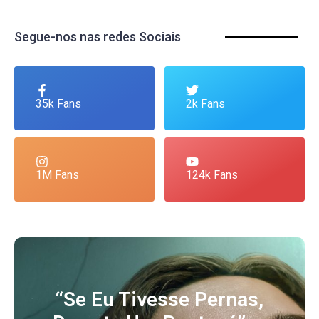
Segue-nos nas redes Sociais
35k Fans
2k Fans
1M Fans
124k Fans
“Se Eu Tivesse Pernas,