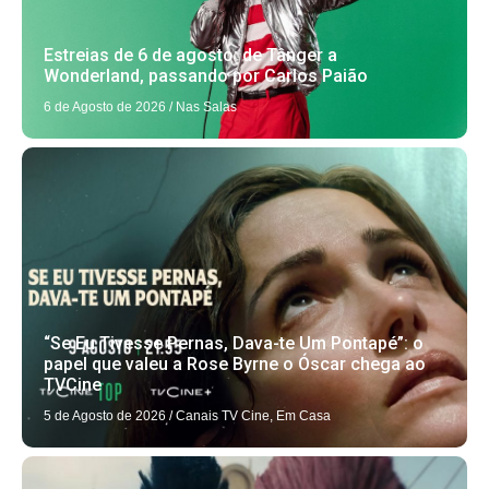
Estreias de 6 de agosto: de Tânger a
Wonderland, passando por Carlos Paião
6 de Agosto de 2026
/
Nas Salas
“Se Eu Tivesse Pernas, Dava-te Um Pontapé”: o
papel que valeu a Rose Byrne o Óscar chega ao
TVCine
5 de Agosto de 2026
/
Canais TV Cine
,
Em Casa