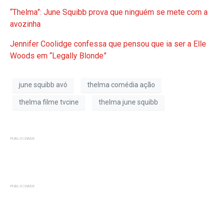
“Thelma”: June Squibb prova que ninguém se mete com a
avozinha
Jennifer Coolidge confessa que pensou que ia ser a Elle
Woods em “Legally Blonde”
june squibb avó
thelma comédia ação
thelma filme tvcine
thelma june squibb
PUBLICIDADE
PUBLICIDADE