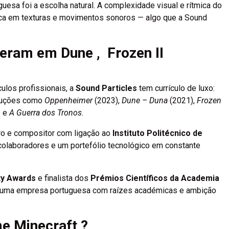
guesa foi a escolha natural. A complexidade visual e rítmica do
ica em texturas e movimentos sonoros — algo que a Sound
iveram em Dune
,
Frozen II
ulos profissionais, a
Sound Particles
tem currículo de luxo:
oduções como
Oppenheimer
(2023),
Dune – Duna
(2021),
Frozen
n
e
A Guerra dos Tronos
.
ro e compositor com ligação ao
Instituto Politécnico de
colaboradores e um portefólio tecnológico em constante
ty Awards
e finalista dos
Prémios Científicos da Academia
a uma empresa portuguesa com raízes académicas e ambição
me Minecraft
?