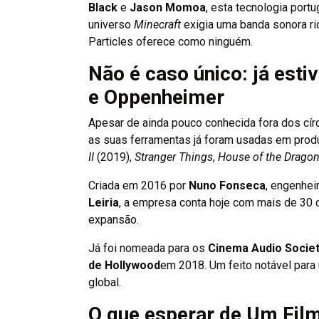
Black
e
Jason Momoa
, esta tecnologia portu
universo
Minecraft
exigia uma banda sonora r
Particles oferece como ninguém.
Não é caso único: já est
e Oppenheimer
Apesar de ainda pouco conhecida fora dos círc
as suas ferramentas já foram usadas em pr
II
(2019),
Stranger Things
,
House of the Drago
Criada em 2016 por
Nuno Fonseca
, engenhei
Leiria
, a empresa conta hoje com mais de 30 
expansão.
Já foi nomeada para os
Cinema Audio Socie
de Hollywood
em 2018. Um feito notável par
global.
O que esperar de Um Fil