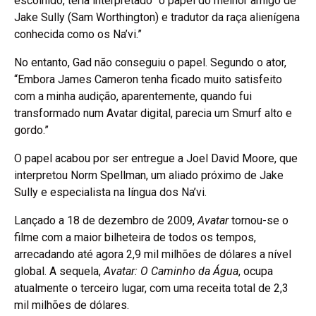
escolhido, teria interpretado “o papel do melhor amigo de
Jake Sully (Sam Worthington) e tradutor da raça alienígena
conhecida como os Na’vi.”
No entanto, Gad não conseguiu o papel. Segundo o ator,
“Embora James Cameron tenha ficado muito satisfeito
com a minha audição, aparentemente, quando fui
transformado num Avatar digital, parecia um Smurf alto e
gordo.”
O papel acabou por ser entregue a Joel David Moore, que
interpretou Norm Spellman, um aliado próximo de Jake
Sully e especialista na língua dos Na’vi.
Lançado a 18 de dezembro de 2009,
Avatar
tornou-se o
filme com a maior bilheteira de todos os tempos,
arrecadando até agora 2,9 mil milhões de dólares a nível
global. A sequela,
Avatar: O Caminho da Água
, ocupa
atualmente o terceiro lugar, com uma receita total de 2,3
mil milhões de dólares.