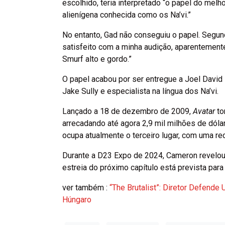
escolhido, teria interpretado “o papel do melh
alienígena conhecida como os Na’vi.”
No entanto, Gad não conseguiu o papel. Segun
satisfeito com a minha audição, aparentemente
Smurf alto e gordo.”
O papel acabou por ser entregue a Joel David
Jake Sully e especialista na língua dos Na’vi.
Lançado a 18 de dezembro de 2009,
Avatar
to
arrecadando até agora 2,9 mil milhões de dólar
ocupa atualmente o terceiro lugar, com uma rec
Durante a D23 Expo de 2024, Cameron revelou o
estreia do próximo capítulo está prevista pa
ver também :
“The Brutalist”: Diretor Defend
Húngaro