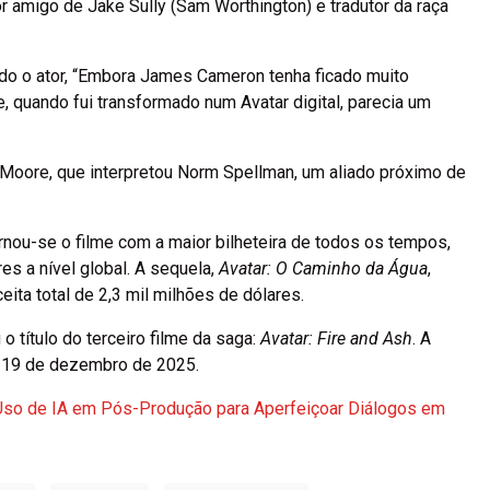
or amigo de Jake Sully (Sam Worthington) e tradutor da raça
do o ator, “Embora James Cameron tenha ficado muito
, quando fui transformado num Avatar digital, parecia um
 Moore, que interpretou Norm Spellman, um aliado próximo de
rnou-se o filme com a maior bilheteira de todos os tempos,
es a nível global. A sequela,
Avatar: O Caminho da Água
,
eita total de 2,3 mil milhões de dólares.
 título do terceiro filme da saga:
Avatar: Fire and Ash
. A
ra 19 de dezembro de 2025.
e Uso de IA em Pós-Produção para Aperfeiçoar Diálogos em