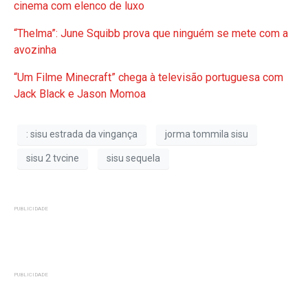
cinema com elenco de luxo
“Thelma”: June Squibb prova que ninguém se mete com a
avozinha
“Um Filme Minecraft” chega à televisão portuguesa com
Jack Black e Jason Momoa
: sisu estrada da vingança
jorma tommila sisu
sisu 2 tvcine
sisu sequela
PUBLICIDADE
PUBLICIDADE