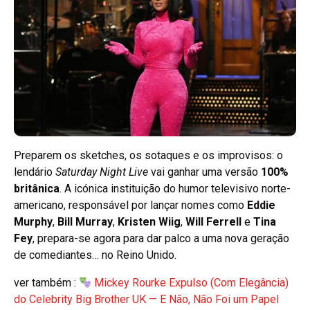
Preparem os sketches, os sotaques e os improvisos: o
lendário
Saturday Night Live
vai ganhar uma versão
100%
britânica
. A icónica instituição do humor televisivo norte-
americano, responsável por lançar nomes como
Eddie
Murphy
,
Bill Murray
,
Kristen Wiig
,
Will Ferrell
e
Tina
Fey
, prepara-se agora para dar palco a uma nova geração
de comediantes… no Reino Unido.
ver também :
Mickey Rourke Expulso (Com Elegância)
do Celebrity Big Brother UK — E Não, Não Foi um Papel