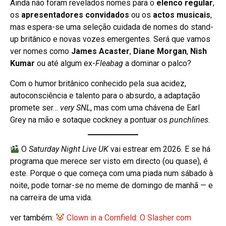
Ainda não foram revelados nomes para o
elenco regular
,
os
apresentadores convidados
ou os
actos musicais
,
mas espera-se uma seleção cuidada de nomes do stand-
up britânico e novas vozes emergentes. Será que vamos
ver nomes como
James Acaster
,
Diane Morgan
,
Nish
Kumar
ou até algum ex-
Fleabag
a dominar o palco?
Com o humor britânico conhecido pela sua acidez,
autoconsciência e talento para o absurdo, a adaptação
promete ser…
very SNL
, mas com uma chávena de Earl
Grey na mão e sotaque cockney a pontuar os
punchlines
.
O
Saturday Night Live UK
vai estrear em 2026. E se há
programa que merece ser visto em directo (ou quase), é
este. Porque o que começa com uma piada num sábado à
noite, pode tornar-se no meme de domingo de manhã — e
na carreira de uma vida.
ver também:
Clown in a Cornfield: O Slasher com