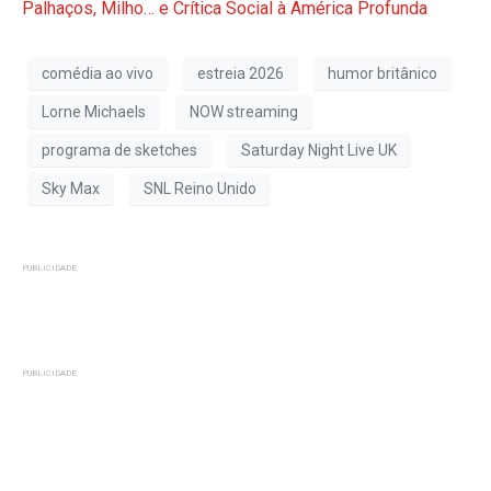
Palhaços, Milho… e Crítica Social à América Profunda
comédia ao vivo
estreia 2026
humor britânico
Lorne Michaels
NOW streaming
programa de sketches
Saturday Night Live UK
Sky Max
SNL Reino Unido
PUBLICIDADE
PUBLICIDADE