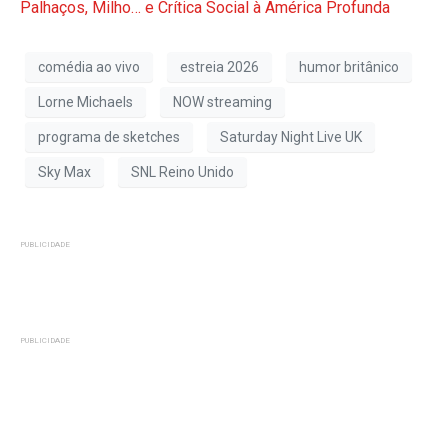
Palhaços, Milho… e Crítica Social à América Profunda
comédia ao vivo
estreia 2026
humor britânico
Lorne Michaels
NOW streaming
programa de sketches
Saturday Night Live UK
Sky Max
SNL Reino Unido
PUBLICIDADE
PUBLICIDADE