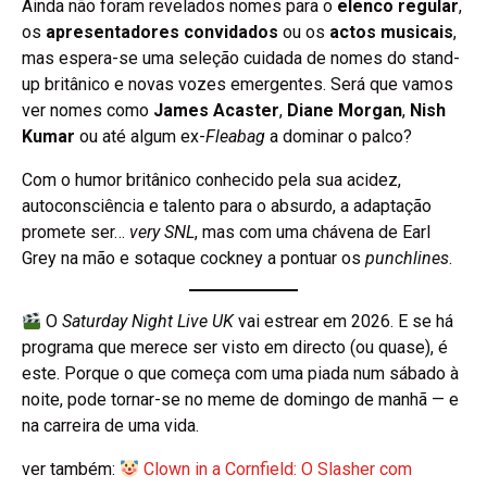
Ainda não foram revelados nomes para o
elenco regular
,
os
apresentadores convidados
ou os
actos musicais
,
mas espera-se uma seleção cuidada de nomes do stand-
up britânico e novas vozes emergentes. Será que vamos
ver nomes como
James Acaster
,
Diane Morgan
,
Nish
Kumar
ou até algum ex-
Fleabag
a dominar o palco?
Com o humor britânico conhecido pela sua acidez,
autoconsciência e talento para o absurdo, a adaptação
promete ser…
very SNL
, mas com uma chávena de Earl
Grey na mão e sotaque cockney a pontuar os
punchlines
.
O
Saturday Night Live UK
vai estrear em 2026. E se há
programa que merece ser visto em directo (ou quase), é
este. Porque o que começa com uma piada num sábado à
noite, pode tornar-se no meme de domingo de manhã — e
na carreira de uma vida.
ver também:
Clown in a Cornfield: O Slasher com