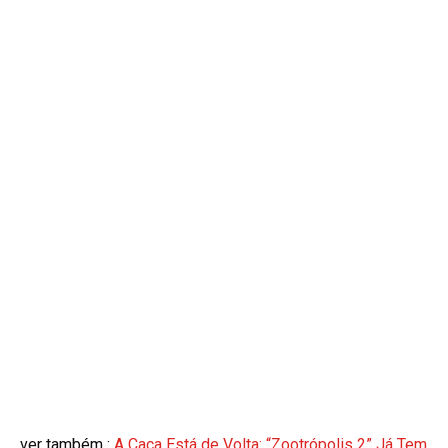
ver também :
A Caça Está de Volta: “Zootrópolis 2” Já Tem