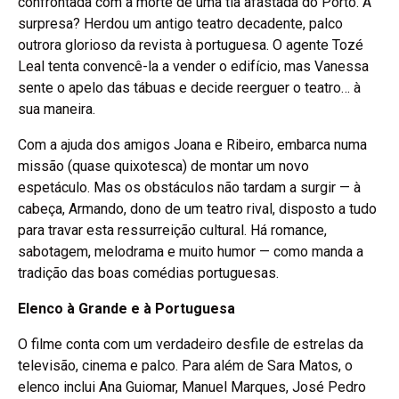
confrontada com a morte de uma tia afastada do Porto. A
surpresa? Herdou um antigo teatro decadente, palco
outrora glorioso da revista à portuguesa. O agente Tozé
Leal tenta convencê-la a vender o edifício, mas Vanessa
sente o apelo das tábuas e decide reerguer o teatro… à
sua maneira.
Com a ajuda dos amigos Joana e Ribeiro, embarca numa
missão (quase quixotesca) de montar um novo
espetáculo. Mas os obstáculos não tardam a surgir — à
cabeça, Armando, dono de um teatro rival, disposto a tudo
para travar esta ressurreição cultural. Há romance,
sabotagem, melodrama e muito humor — como manda a
tradição das boas comédias portuguesas.
Elenco à Grande e à Portuguesa
O filme conta com um verdadeiro desfile de estrelas da
televisão, cinema e palco. Para além de Sara Matos, o
elenco inclui Ana Guiomar, Manuel Marques, José Pedro