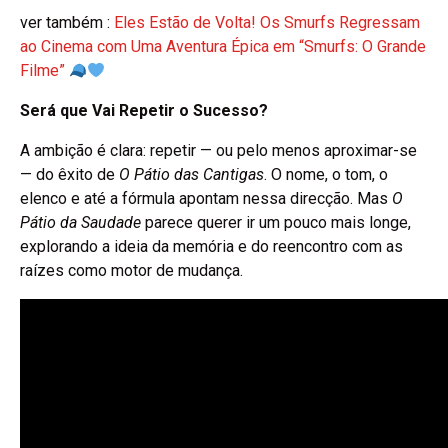
ver também :
Eles Estão de Volta! Os Smurfs Regressam
ao Cinema com Uma Aventura Épica em “Smurfs: O Grande
Filme”
Será que Vai Repetir o Sucesso?
A ambição é clara: repetir — ou pelo menos aproximar-se
— do êxito de
O Pátio das Cantigas
. O nome, o tom, o
elenco e até a fórmula apontam nessa direcção. Mas
O
Pátio da Saudade
parece querer ir um pouco mais longe,
explorando a ideia da memória e do reencontro com as
raízes como motor de mudança.