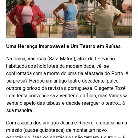
Uma Herança Improvável e Um Teatro em Ruínas
Na trama, Vanessa (Sara Matos), atriz de televisão
habituada aos holofotes da modernidade, vê-se
confrontada com a morte de uma tia afastada do Porto. A
surpresa? Herdou um antigo teatro decadente, palco
outrora glorioso da revista à portuguesa. O agente Tozé
Leal tenta convencê-la a vender o edifício, mas Vanessa
sente o apelo das tábuas e decide reerguer o teatro… à
sua maneira.
Com a ajuda dos amigos Joana e Ribeiro, embarca numa
missão (quase quixotesca) de montar um novo
espetáculo. Mas os obstáculos não tardam a surgir — à