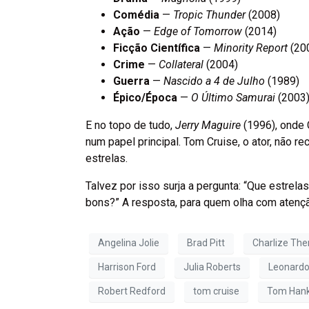
Comédia
—
Tropic Thunder
(2008)
Ação
—
Edge of Tomorrow
(2014)
Ficção Científica
—
Minority Report
(20
Crime
—
Collateral
(2004)
Guerra
—
Nascido a 4 de Julho
(1989)
Épico/Época
—
O Último Samurai
(2003
E no topo de tudo,
Jerry Maguire
(1996), onde 
num papel principal. Tom Cruise, o ator, não r
estrelas.
Talvez por isso surja a pergunta: “Que estre
bons?” A resposta, para quem olha com atençã
Angelina Jolie
Brad Pitt
Charlize The
Harrison Ford
Julia Roberts
Leonardo
Robert Redford
tom cruise
Tom Han