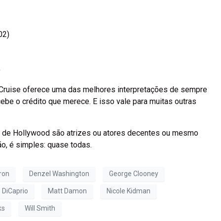
02)
)
Cruise oferece uma das melhores interpretações de sempre
ecebe o crédito que merece. E isso vale para muitas outras
las de Hollywood são atrizes ou atores decentes ou mesmo
o, é simples: quase todas.
ron
Denzel Washington
George Clooney
 DiCaprio
Matt Damon
Nicole Kidman
ks
Will Smith