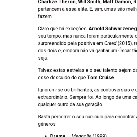
Charlize Theron, Will Smith, Matt Damon, 
pertencem a essa elite. E, sim, umas são mel
fazem.
Claro que há exceções.
Arnold Schwarzene
seu tempo, mas nunca foram particularmente d
surpreendido pela positiva em
Creed
(2015), r
dos dois e, embora não vá ganhar um Óscar tã
seja.
Talvez estas estrelas e o seu talento sejam 
esse descuido do que
Tom Cruise
.
Ignorem-se os brilhantes, as controvérsias e
extraordinário. Sempre foi. Ao longo de uma c
qualquer outro da sua geração.
Basta percorrer o seu currículo para encontra
géneros:
Drama
—
Magnolia
(1999)