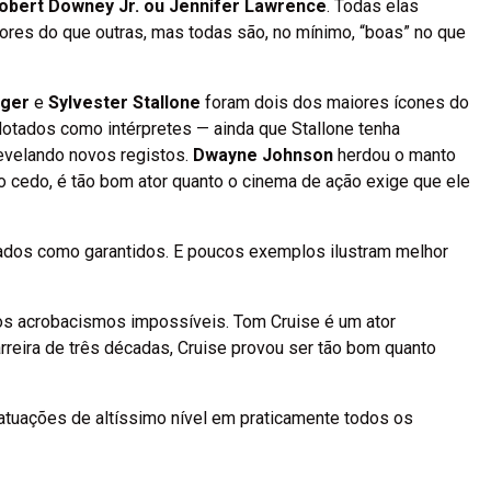
Robert Downey Jr. ou Jennifer Lawrence
. Todas elas
hores do que outras, mas todas são, no mínimo, “boas” no que
gger
e
Sylvester Stallone
foram dois dos maiores ícones do
otados como intérpretes — ainda que Stallone tenha
evelando novos registos.
Dwayne Johnson
herdou o manto
o cedo, é tão bom ator quanto o cinema de ação exige que ele
dados como garantidos. E poucos exemplos ilustram melhor
 os acrobacismos impossíveis. Tom Cruise é um ator
arreira de três décadas, Cruise provou ser tão bom quanto
r atuações de altíssimo nível em praticamente todos os