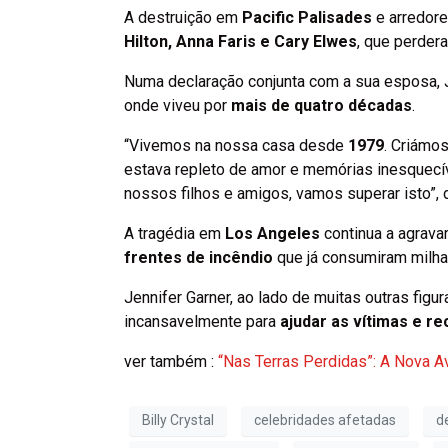
A destruição em
Pacific Palisades
e arredore
Hilton, Anna Faris e Cary Elwes
, que perder
Numa declaração conjunta com a sua esposa, Ja
onde viveu por
mais de quatro décadas
.
“Vivemos na nossa casa desde
1979
. Criámo
estava repleto de amor e memórias inesquecí
nossos filhos e amigos, vamos superar isto”, 
A tragédia em
Los Angeles
continua a agrava
frentes de incêndio
que já consumiram milha
Jennifer Garner, ao lado de muitas outras figur
incansavelmente para
ajudar as vítimas e r
ver também :
“Nas Terras Perdidas”: A Nova A
Billy Crystal
celebridades afetadas
d