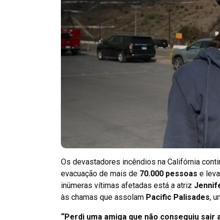
Os devastadores incêndios na Califórnia conti
evacuação de mais de
70.000 pessoas
e lev
inúmeras vítimas afetadas está a atriz
Jennif
às chamas que assolam
Pacific Palisades
, 
“Perdi uma amiga que não conseguiu sair 