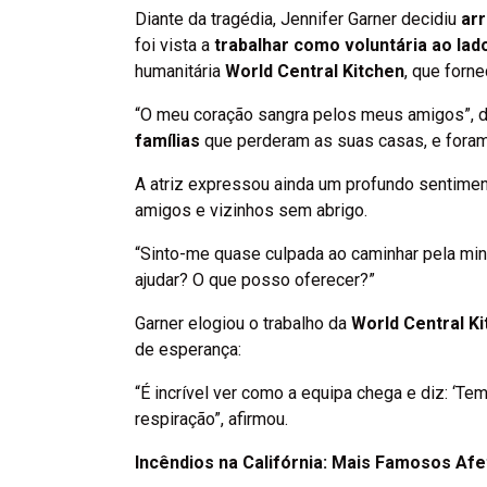
Diante da tragédia, Jennifer Garner decidiu
ar
foi vista a
trabalhar como voluntária ao la
humanitária
World Central Kitchen
, que forn
“O meu coração sangra pelos meus amigos”, 
famílias
que perderam as suas casas, e fora
A atriz expressou ainda um profundo sentime
amigos e vizinhos sem abrigo.
“Sinto-me quase culpada ao caminhar pela mi
ajudar? O que posso oferecer?”
Garner elogiou o trabalho da
World Central K
de esperança:
“É incrível ver como a equipa chega e diz: ‘Te
respiração”, afirmou.
Incêndios na Califórnia: Mais Famosos Af