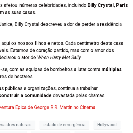
s afetou inúmeras celebridades, incluindo
Billy Crystal, Paris
am as suas casas.
nice, Billy Crystal descreveu a dor de perder a residência
s aqui os nossos filhos e netos. Cada centímetro desta casa
veis. Estamos de coração partido, mas com o amor dos
declarou o ator de
When Harry Met Sally
.
r-se, com as equipas de bombeiros a lutar contra
múltiplas
res de hectares.
as públicas e organizações, continua a trabalhar
econstruir a comunidade
devastada pelas chamas.
ventura Épica de George R.R. Martin no Cinema
esastres naturais
estado de emergência
Hollywood