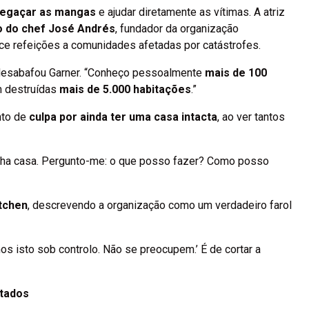
regaçar as mangas
e ajudar diretamente as vítimas. A atriz
do do chef José Andrés
, fundador da organização
ece refeições a comunidades afetadas por catástrofes.
desabafou Garner. “Conheço pessoalmente
mais de 100
m destruídas
mais de 5.000 habitações
.”
nto de
culpa por ainda ter uma casa intacta
, ao ver tantos
nha casa. Pergunto-me: o que posso fazer? Como posso
itchen
, descrevendo a organização como um verdadeiro farol
mos isto sob controlo. Não se preocupem.’ É de cortar a
etados