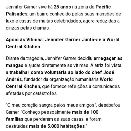
Jennifer Garner vive há
25 anos
na zona de
Pacific
Palisades
, um bairro conhecido pelas suas mansões de
luxo e casas de muitas celebridades, agora reduzidas a
cinzas pelas chamas.
Apoio às Vítimas: Jennifer Garner Junta-se à World
Central Kitchen
Diante da tragédia, Jennifer Garner decidiu
arregaçar as
mangas
e ajudar diretamente as vítimas. A atriz foi vista
a
trabalhar como voluntária ao lado do chef José
Andrés
, fundador da organização humanitária
World
Central Kitchen
, que fornece refeições a comunidades
afetadas por catástrofes.
“O meu coração sangra pelos meus amigos”, desabafou
Garner. “Conheço pessoalmente
mais de 100
famílias
que perderam as suas casas, e foram
destruídas
mais de 5.000 habitações
.”