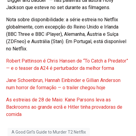
“bigger and badder” — nas palavras da autora Holly
Jackson que esteve no set durante as filmagens.
Nota sobre disponibilidade: a série estreia no Netflix
globalmente, com excepção do Reino Unido e Irlanda
(BBC Three e BBC iPlayer), Alemanha, Áustria e Suíça
(ZDFneo) e Austrália (Stan). Em Portugal, está disponível
no Netflix.
Robert Pattinson é Chris Hansen de “To Catch a Predator”
— e o teaser da A24 é perturbador da melhor forma
Jane Schoenbrun, Hannah Einbinder e Gillian Anderson
num horror de formação — o trailer chegou hoje
As estreias de 28 de Maio: Kane Parsons leva as
Backrooms ao grande ecrã e Hitler tinha provadoras de
comida
A Good Girl's Guide to Murder T2 Netflix