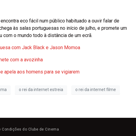
 encontra eco fácil num público habituado a ouvir falar de
 chega às salas portuguesas no início de julho, e promete um
eu com o mundo todo à distância de um ecrã.
tuguesa com Jack Black e Jason Momoa
mete com a avozinha
 e apela aos homens para se vigiarem
nema
o rei da internet estreia
o rei da internet filme
e Condições do Clube de Cinema