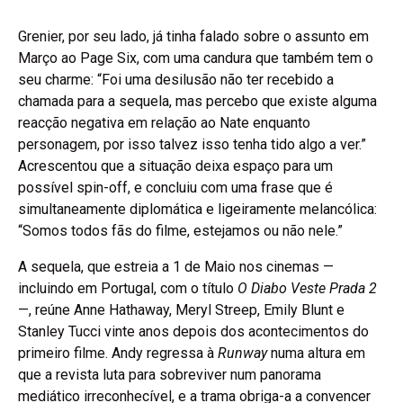
Grenier, por seu lado, já tinha falado sobre o assunto em
Março ao Page Six, com uma candura que também tem o
seu charme: “Foi uma desilusão não ter recebido a
chamada para a sequela, mas percebo que existe alguma
reacção negativa em relação ao Nate enquanto
personagem, por isso talvez isso tenha tido algo a ver.”
Acrescentou que a situação deixa espaço para um
possível spin-off, e concluiu com uma frase que é
simultaneamente diplomática e ligeiramente melancólica:
“Somos todos fãs do filme, estejamos ou não nele.”
A sequela, que estreia a 1 de Maio nos cinemas —
incluindo em Portugal, com o título
O Diabo Veste Prada 2
—, reúne Anne Hathaway, Meryl Streep, Emily Blunt e
Stanley Tucci vinte anos depois dos acontecimentos do
primeiro filme. Andy regressa à
Runway
numa altura em
que a revista luta para sobreviver num panorama
mediático irreconhecível, e a trama obriga-a a convencer